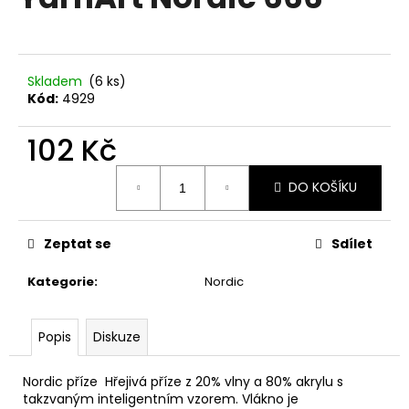
je
a
0,0
z
j
5
í
hvězdiček.
Skladem
(6 ks)
t
Kód:
4929
?
102 Kč
Měrná
DO KOŠÍKU
cena:
HLEDAT
Zeptat se
Sdílet
Kategorie
:
Nordic
D
o
p
Popis
Diskuze
o
r
Nordic příze Hřejivá příze z 20% vlny a 80% akrylu s
u
takzvaným inteligentním vzorem. Vlákno je