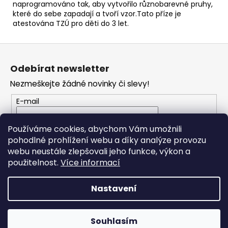
č
naprogramováno tak, aby vytvořilo různobarevné pruhy,
u
které do sebe zapadají a tvoří vzor.Tato příze je
j
atestována TZÚ pro děti do 3 let.
e
m
Z
e
á
Odebírat newsletter
p
Nezmeškejte žádné novinky či slevy!
a
JEANS
CRAZY
t
E-mail
8202
í
34
Vložením e-mailu souhlasíte s
podmínkami
Kč
Používáme cookies, abychom Vám umožnili
ochrany osobních údajů
pohodlné prohlížení webu a díky analýze provozu
webu neustále zlepšovali jeho funkce, výkon a
PŘIHLÁSIT SE
použitelnost.
Více informací
Nastavení
Vytvořil Shoptet
Souhlasím
Copyright 2026
JO Klubko
. Všechna práva vyhrazena.