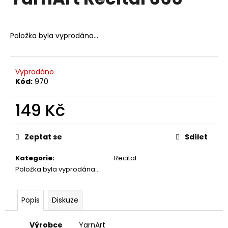
je
a
0,0
z
j
5
Položka byla vyprodána…
í
hvězdiček.
t
?
Vyprodáno
Kód:
970
149 Kč
HLEDAT
Měrná
cena:
Zeptat se
Sdílet
Kategorie
:
Recital
D
Položka byla vyprodána…
o
p
o
Popis
Diskuze
r
u
Výrobce
YarnArt