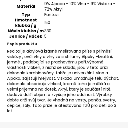
č
9% Alpaca - 10% Vlna - 9% Viskóza -
u
Materiál
72% Akryl
j
Typ
Fantazi
e
Hmotnost
150
m
klubka / g
Návin klubka / m
330
e
Jehlice / Háček
5
Popis produktu
HIMALAYA
Recital je akrylová krásně melírovaná příze s příměsí
DOLPHIN
viskózy , ovčí vlny a vlny ze srsti lamy Alpaky -kvalitní,
BABY
jemné , podobající se prachovému peří.Výborné
80331
vlastnosti vláken, z nichž se skládá, jsou v této přízi
60
dokonale kombinovány, takže je univerzální. Vlna a
Kč
Alpaka, zajišťují hřejivost. Viskóza, umožňuje tělu dýchat,
dokonale absorbuje vlhkost, kromě toho je měkká a
velmi příjemná na dotek. Akryl, který je součástí nitě,
dodává další objem a zvyšuje jeho odolnost. Výrobky
dobře drží svůj tvar. Je vhodná na vesty, ponča, svetry,
čepice, šály. Tato příze je atestována TZÚ pro děti do 3
let.
Z