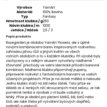
č
u
Výrobce
YarnArt
j
Materiál
100% Bavlna
e
Typ
Fantasy
m
Hmotnost klubka / g
250
Návin klubka / m
1000
e
Jehlice / Háček
2,5 / 3
Popis produktu
VH
Rosegarden je obdoba YarnArt Flowers, ale s úplně
JEANS
novými kombinacemi barev inspirovaných rozkvetlou
8003
zahradou plnou růží a jiných květin ve všech
35
ročních obdobích a to v každém klubíčku. Při výrobě byly
Kč
zachyceny a s velkým vkusem vytvořeny nádherné "
šťavnaté" přechody ve velmi identické přírodní barevné
kombinaci. Nádherná klubka připomínají pupeny,
připravené rozkvést s fantastickými barvami ve vašich
úžasných projektech. Příze je na dotek měkká a nekouše.
Jedno klubko stačí na šál nebo šátek. Tato příze se
skládá ze 4 tenkých nití zkroucených mezi sebou. Je tak
poměrně tenká a výrobek z ní bude vzdušný a
lehký. Příze je ideální pro pletení šátků, šál, šatů nebo
štól, ale také třeba při vytváření bytových doplňků,
polštářů a přehozů.