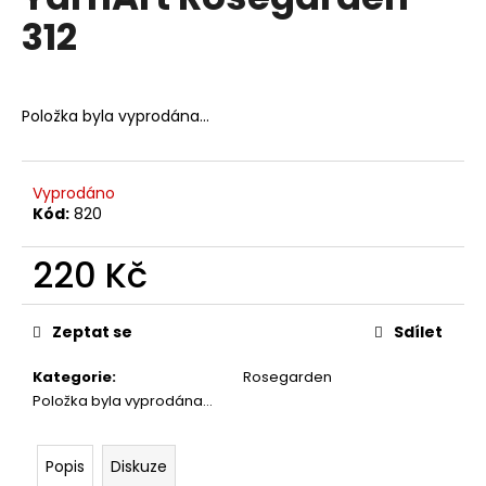
je
a
312
0,0
z
j
5
í
hvězdiček.
t
Položka byla vyprodána…
?
Vyprodáno
Kód:
820
HLEDAT
220 Kč
Měrná
cena:
Zeptat se
Sdílet
D
o
Kategorie
:
Rosegarden
p
Položka byla vyprodána…
o
r
u
Popis
Diskuze