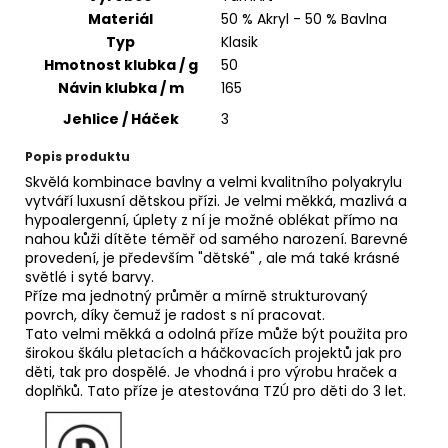
č
Materiál
50 % Akryl - 50 % Bavlna
u
Typ
Klasik
j
Hmotnost klubka / g
50
e
m
Návin klubka / m
165
e
Jehlice / Háček
3
Popis produktu
YARNART
Skvělá kombinace bavlny a velmi kvalitního polyakrylu
MACRAME
vytváří luxusní dětskou přízi. Je velmi měkká, mazlivá a
COTTON
hypoalergenní, úplety z ní je možné oblékat přímo na
800
nahou kůži dítěte téměř od samého narození. Barevné
68
provedení, je především "dětské" , ale má také krásné
Kč
světlé i syté barvy.
Příze ma jednotný průměr a mírně strukturovaný
povrch, díky čemuž je radost s ní pracovat.
Tato velmi měkká a odolná příze může být použita pro
širokou škálu pletacích a háčkovacích projektů jak pro
děti, tak pro dospělé. Je vhodná i pro výrobu hraček a
doplňků. Tato příze je atestována TZÚ pro děti do 3 let.