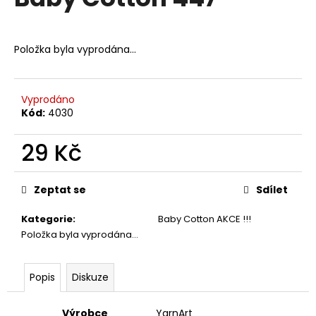
je
a
0,0
z
j
5
Položka byla vyprodána…
í
hvězdiček.
t
?
Vyprodáno
Kód:
4030
29 Kč
HLEDAT
Měrná
cena:
Zeptat se
Sdílet
Kategorie
:
Baby Cotton AKCE !!!
D
Položka byla vyprodána…
o
p
o
Popis
Diskuze
r
u
Výrobce
YarnArt