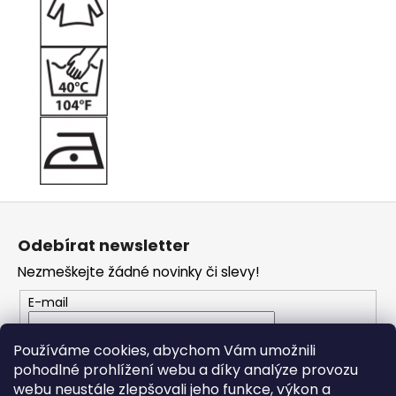
Z
á
Odebírat newsletter
p
Nezmeškejte žádné novinky či slevy!
a
t
E-mail
í
Vložením e-mailu souhlasíte s
podmínkami
Používáme cookies, abychom Vám umožnili
ochrany osobních údajů
pohodlné prohlížení webu a díky analýze provozu
webu neustále zlepšovali jeho funkce, výkon a