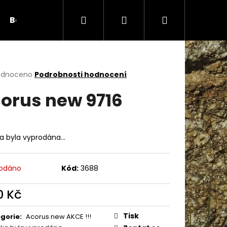
Hledat
Přihlášení
Nákupní
Bambule
Háčky
Duté vlákno
Očič
košík
rné
odnoceno
Podrobnosti hodnocení
cení
orus new 9716
ktu
ka byla vyprodána…
ček.
odáno
Kód:
3688
0 Kč
Následující
ná
:
Tisk
gorie
:
Acorus new AKCE !!!