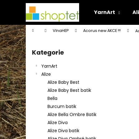
K
Přejít
na
o
YarnArt
Al
obsah
Zpět
Zpět
š
do
do
í
Domů
VlnaHEP
Acorus new AKCE !!!
A
k
obchodu
obchodu
P
o
Kategorie
Přeskočit
s
kategorie
t
YarnArt
r
Alize
a
Alize Baby Best
n
Alize Baby Best batik
n
Bella
í
Burcum batik
p
Alize Bella Ombre Batik
a
Alize Diva
n
Alize Diva batik
e
Alize Diva Ombré batik