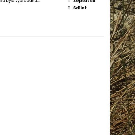
žka byla vyprodána…
Zeptat se
AME COTTON 800
Sdílet