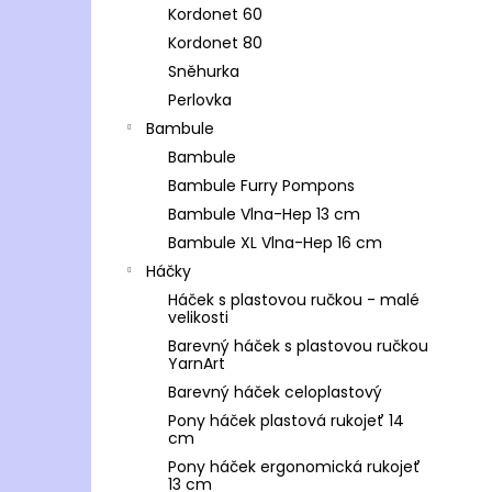
Kordonet 60
Kordonet 80
Sněhurka
Perlovka
Bambule
Bambule
Bambule Furry Pompons
Bambule Vlna-Hep 13 cm
Bambule XL Vlna-Hep 16 cm
Háčky
Háček s plastovou ručkou - malé
velikosti
Barevný háček s plastovou ručkou
YarnArt
Barevný háček celoplastový
Pony háček plastová rukojeť 14
cm
Pony háček ergonomická rukojeť
13 cm