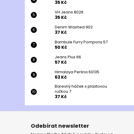
35 Kč
VH Jeans 8026
35 Kč
Denim Washed 902
37 Kč
Bambule Furry Pompons 57
50 Kč
Jeans Plus 66
57 Kč
Himalaya Perlina 60135
63 Kč
Barevný háček s plastovou
ručkou 7
37 Kč
Z
á
Odebírat newsletter
p