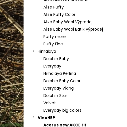
TULIP 4010
l
Alize Puffy
50 Kč
Alize Puffy Color
Alize Baby Wool Výprodej
Alize Baby Wool Batik Výprodej
Puffy more
Puffy Fine
Himalaya
Dolphin Baby
Everyday
Himalaya Perlina
Dolphin Baby Color
Everyday Viking
Dolphin Star
Velvet
Everyday big colors
VlnaHEP
Acorus new AKCE !!!