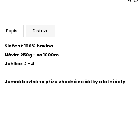
Polo
SWEET BABY 900
YARNART MACR
68 Kč
68 Kč
Popis
Diskuze
Složení: 100% bavlna
Návin: 250g - ca 1000m
Jehlice: 2 - 4
Jemná bavlněná příze
vhodná na šátky a letní šaty.