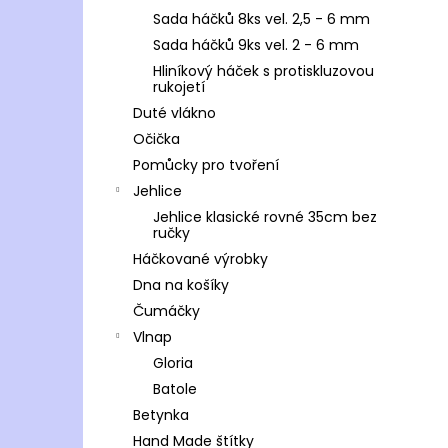
Sada háčků 8ks vel. 2,5 - 6 mm
Sada háčků 9ks vel. 2 - 6 mm
Hliníkový háček s protiskluzovou
rukojetí
Duté vlákno
Očička
Pomůcky pro tvoření
Jehlice
Jehlice klasické rovné 35cm bez
ručky
Háčkované výrobky
Dna na košíky
Čumáčky
Vlnap
Gloria
Batole
Betynka
Hand Made štítky