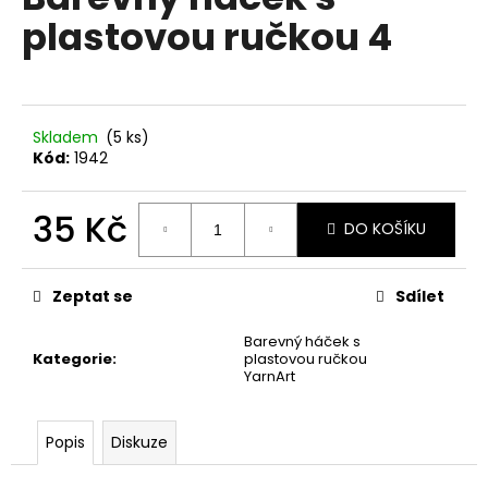
je
a
plastovou ručkou 4
0,0
z
j
5
í
hvězdiček.
t
?
Skladem
(5 ks)
Kód:
1942
35 Kč
DO KOŠÍKU
HLEDAT
Měrná
cena:
Zeptat se
Sdílet
Barevný háček s
D
Kategorie
:
plastovou ručkou
o
YarnArt
p
o
r
Popis
Diskuze
u