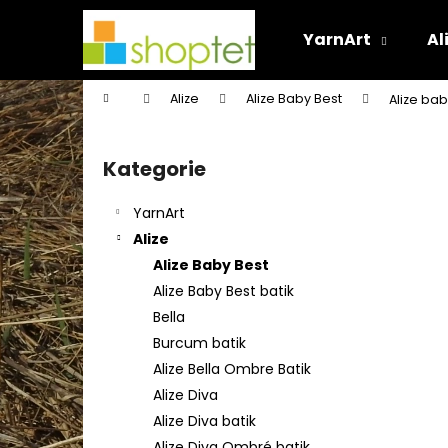
K
Přejít
na
o
YarnArt
Al
obsah
Zpět
Zpět
š
do
do
í
Domů
Alize
Alize Baby Best
Alize bab
k
obchodu
obchodu
P
o
Kategorie
Přeskočit
s
kategorie
t
YarnArt
r
Alize
a
Alize Baby Best
n
Alize Baby Best batik
n
Bella
í
Burcum batik
p
Alize Bella Ombre Batik
a
Alize Diva
n
Alize Diva batik
e
Alize Diva Ombré batik