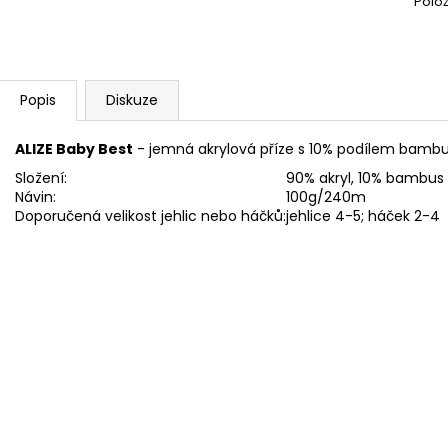
Polo
ALIZE PUFFY COLOR 6521
HARMONY A1
56 Kč
50 Kč
Popis
Diskuze
ALIZE Baby Best
- jemná akrylová příze s 10% podílem bamb
Složení:
90% akryl, 10% bambus
Návin:
100g/240m
Doporučená velikost jehlic nebo háčků:
jehlice 4-5; háček 2-4