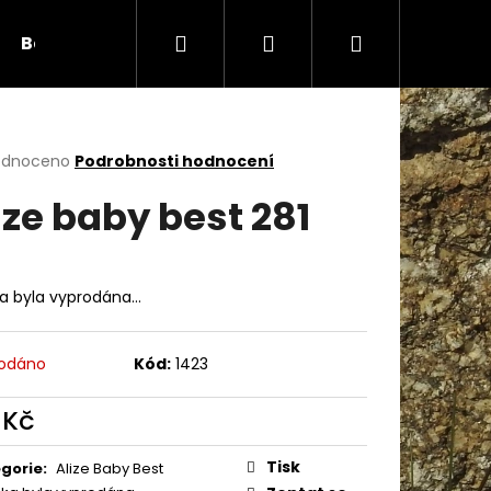
Hledat
Přihlášení
Nákupní
Bambule
Háčky
Duté vlákno
Očič
košík
rné
odnoceno
Podrobnosti hodnocení
cení
ize baby best 281
ktu
ka byla vyprodána…
ček.
odáno
Kód:
1423
 Kč
Následující
ná
:
Tisk
gorie
:
Alize Baby Best