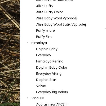
HIMALAYA DOLPHIN BABY 80356
l
Alize Puffy
60 Kč
Alize Puffy Color
Alize Baby Wool Výprodej
Alize Baby Wool Batik Výprodej
Puffy more
Puffy Fine
Himalaya
Dolphin Baby
Everyday
Himalaya Perlina
Dolphin Baby Color
Everyday Viking
Dolphin Star
Velvet
Everyday big colors
VlnaHEP
Acorus new AKCE !!!