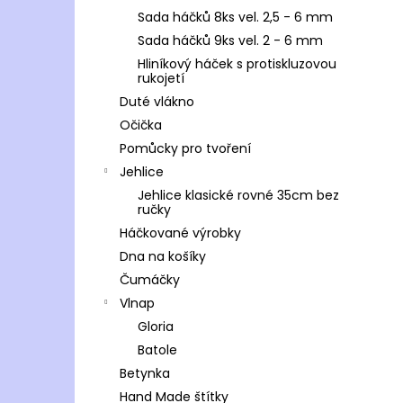
Sada háčků 8ks vel. 2,5 - 6 mm
Sada háčků 9ks vel. 2 - 6 mm
Hliníkový háček s protiskluzovou
rukojetí
Duté vlákno
Očička
Pomůcky pro tvoření
Jehlice
Jehlice klasické rovné 35cm bez
ručky
Háčkované výrobky
Dna na košíky
Čumáčky
Vlnap
Gloria
Batole
Betynka
Hand Made štítky