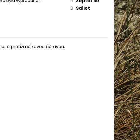
žka byla vyprodána…
Zeptat se
Sdílet
usu a protižmolkovou úpravou.