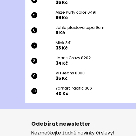
35 Kč
Alize Puffy color 6491
56 Kč
Jehla plastová tupá 9cm
6 Kč
Mink 341
38 Kč
Jeans Crazy 8202
34 Kč
VH Jeans 8003
35 Kč
Yarnart Pacific 306
40 Kč
Z
á
Odebírat newsletter
p
Nezmeškejte žádné novinky či slevy!