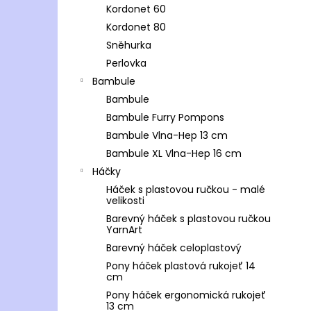
Kordonet 60
Kordonet 80
Sněhurka
Perlovka
Bambule
Bambule
Bambule Furry Pompons
Bambule Vlna-Hep 13 cm
Bambule XL Vlna-Hep 16 cm
Háčky
Háček s plastovou ručkou - malé
velikosti
Barevný háček s plastovou ručkou
YarnArt
Barevný háček celoplastový
Pony háček plastová rukojeť 14
cm
Pony háček ergonomická rukojeť
13 cm