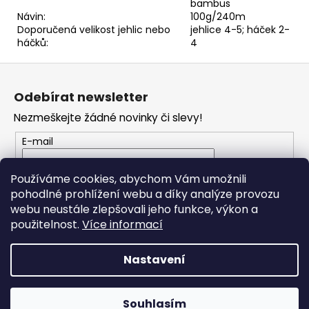
č
bambus
u
Návin:
100g/240m
Doporučená velikost jehlic nebo
jehlice 4-5; háček 2-
j
háčků:
4
e
m
Z
e
á
Odebírat newsletter
p
Nezmeškejte žádné novinky či slevy!
HIMALAYA
a
DOLPHIN
t
BABY
E-mail
80346
í
60
Vložením e-mailu souhlasíte s
podmínkami
Používáme cookies, abychom Vám umožnili
Kč
ochrany osobních údajů
pohodlné prohlížení webu a díky analýze provozu
webu neustále zlepšovali jeho funkce, výkon a
PŘIHLÁSIT SE
použitelnost.
Více informací
Nastavení
Vytvořil Shoptet
Souhlasím
Copyright 2026
JO Klubko
. Všechna práva vyhrazena.