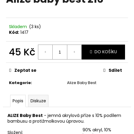
je
a
0,0
z
j
5
í
hvězdiček.
Skladem
(3 ks)
t
Kód:
1417
?
45 Kč
DO KOŠÍKU
Měrná
cena:
HLEDAT
Zeptat se
Sdílet
Kategorie
:
Alize Baby Best
D
Popis
Diskuze
o
p
o
ALIZE Baby Best
- jemná akrylová příze s 10% podílem
r
bambusu a protižmolkovou úpravou.
u
90% akryl, 10%
Složení: