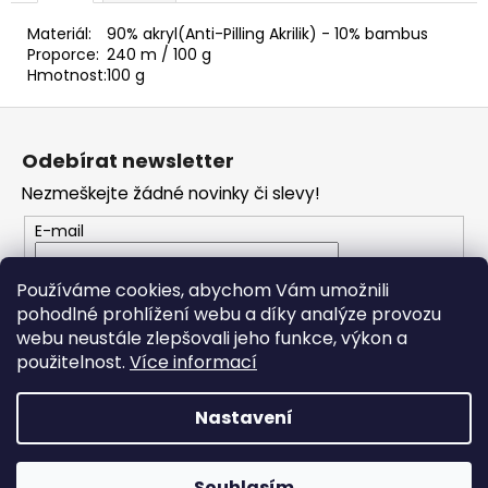
č
u
Materiál:
90% akryl(Anti-Pilling Akrilik) - 10% bambus
j
Proporce:
240 m / 100 g
e
Hmotnost:
100 g
m
Z
e
á
Odebírat newsletter
p
JEANS
Nezmeškejte žádné novinky či slevy!
a
PLUS
42
t
E-mail
57
í
Kč
Vložením e-mailu souhlasíte s
podmínkami
Používáme cookies, abychom Vám umožnili
ochrany osobních údajů
pohodlné prohlížení webu a díky analýze provozu
webu neustále zlepšovali jeho funkce, výkon a
PŘIHLÁSIT SE
použitelnost.
Více informací
Nastavení
Vytvořil Shoptet
Souhlasím