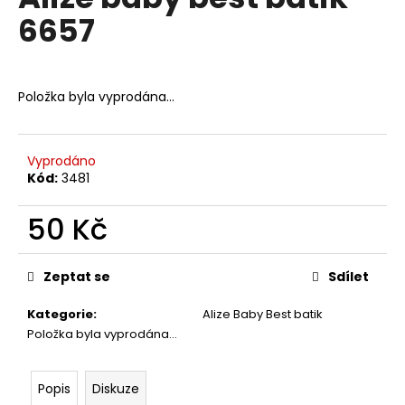
je
a
6657
0,0
z
j
5
í
hvězdiček.
t
Položka byla vyprodána…
?
Vyprodáno
Kód:
3481
HLEDAT
50 Kč
Měrná
cena:
Zeptat se
Sdílet
D
o
Kategorie
:
Alize Baby Best batik
p
Položka byla vyprodána…
o
r
u
Popis
Diskuze