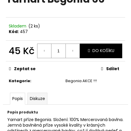
je
a
0,0
z
j
5
í
hvězdiček.
Skladem
(2 ks)
t
Kód:
457
?
45 Kč
DO KOŠÍKU
Měrná
cena:
HLEDAT
Zeptat se
Sdílet
Kategorie
:
Begonia AKCE !!!
D
Popis
Diskuze
o
p
o
Popis produktu
r
Yarnart příze Begonia. Složení: 100% Mercerovaná bavlna.
u
Jemná bavlněná příze vysoké kvality v krásných
odstínech z mercerované bavlny, což jí dodává perleť a