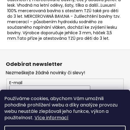
č
lesk. Vhodná na letní oděvy, šaty, tílka a další...Luxusní
u
100% mercerovaná bavlna s atestem TZÚ také pro děti
j
do 3 let. MERCEROVANÁ BAVLNA - Zušlechtění bavlny tzv.
e
mercerací – působením hydroxidu sodného za
m
současného napínání vláken, dochází ke zvýšení lesku
e
bavlny. Výrobce doporučuje jehlice 3 mm, háček 3,5
mm.Tato příze je atestována TZÚ pro děti do 3 let.
HIMALAYA
Z
DOLPHIN
á
BABY
Odebírat newsletter
80314
p
60
Nezmeškejte žádné novinky či slevy!
a
Kč
t
E-mail
í
Vložením e-mailu souhlasíte s
podmínkami
Používáme cookies, abychom Vám umožnili
ochrany osobních údajů
pohodlné prohlížení webu a díky analýze provozu
webu neustále zlepšovali jeho funkce, výkon a
PŘIHLÁSIT SE
použitelnost.
Více informací