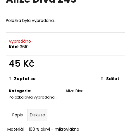
je
a
0,0
z
j
5
Položka byla vyprodána…
í
hvězdiček.
t
?
Vyprodáno
Kód:
3610
45 Kč
HLEDAT
Měrná
cena:
Zeptat se
Sdílet
Kategorie
:
Alize Diva
D
Položka byla vyprodána…
o
p
o
Popis
Diskuze
r
u
Materiál:
100 % akryl - mikrovlákno