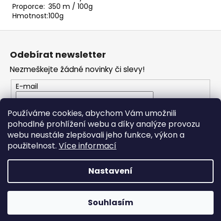
č
Proporce:
350 m / 100g
u
Hmotnost:
100g
j
e
Z
m
á
Odebírat newsletter
e
p
Nezmeškejte žádné novinky či slevy!
a
SWEET
t
E-mail
BABY
í
900
Vložením e-mailu souhlasíte s
podmínkami
Používáme cookies, abychom Vám umožnili
68
ochrany osobních údajů
Kč
pohodlné prohlížení webu a díky analýze provozu
webu neustále zlepšovali jeho funkce, výkon a
PŘIHLÁSIT SE
použitelnost.
Více informací
Nastavení
Vytvořil Shoptet
Souhlasím
Copyright 2026
JO Klubko
. Všechna práva vyhrazena.