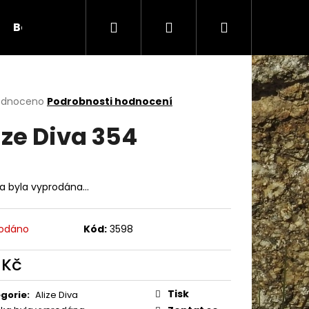
Hledat
Přihlášení
Nákupní
Bambule
Háčky
Duté vlákno
Očič
košík
rné
odnoceno
Podrobnosti hodnocení
cení
ize Diva 354
ktu
ka byla vyprodána…
ček.
odáno
Kód:
3598
 Kč
Následující
ná
:
Tisk
gorie
:
Alize Diva