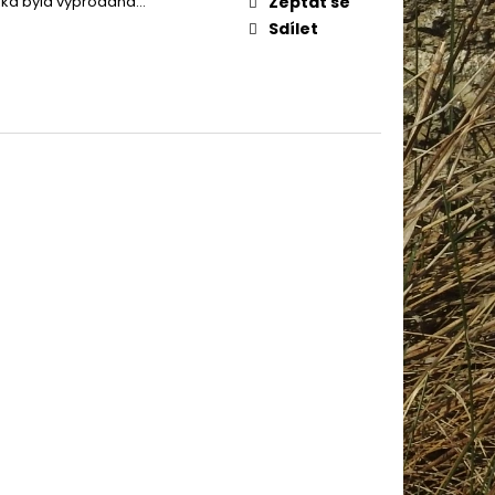
žka byla vyprodána…
Zeptat se
AME COTTON 800
Sdílet