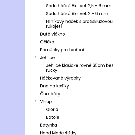
Sada háčků 8ks vel. 2,5 - 6 mm
Sada háčků 9ks vel. 2 - 6 mm
Hliníkový háček s protiskluzovou
rukojetí
Duté vlákno
Očička
Pomůcky pro tvoření
Jehlice
Jehlice klasické rovné 35cm bez
ručky
Háčkované výrobky
Dna na košíky
Čumáčky
Vlnap
Gloria
Batole
Betynka
Hand Made štítky