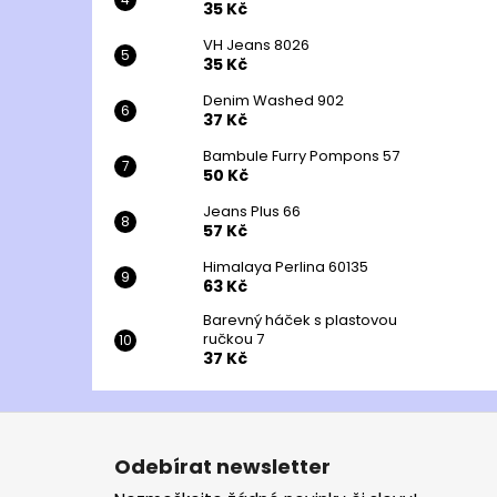
35 Kč
VH Jeans 8026
35 Kč
Denim Washed 902
37 Kč
Bambule Furry Pompons 57
50 Kč
Jeans Plus 66
57 Kč
Himalaya Perlina 60135
63 Kč
Barevný háček s plastovou
ručkou 7
37 Kč
Z
á
Odebírat newsletter
p