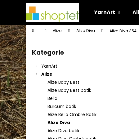
K
Přejít
na
o
YarnArt
Al
obsah
Zpět
Zpět
š
do
do
í
Domů
Alize
Alize Diva
Alize Diva 354
k
obchodu
obchodu
P
o
Kategorie
Přeskočit
s
kategorie
t
YarnArt
r
Alize
a
Alize Baby Best
n
Alize Baby Best batik
n
Bella
í
Burcum batik
p
Alize Bella Ombre Batik
a
Alize Diva
n
Alize Diva batik
e
Alize Diva Ombré batik