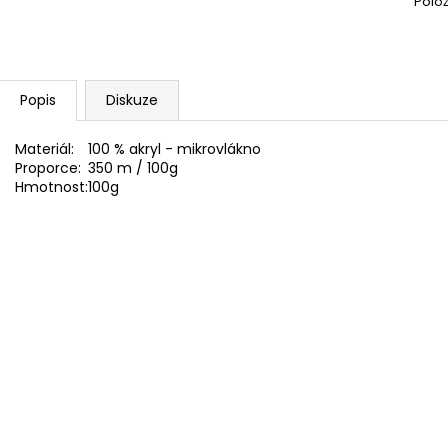
Polo
SWEET BABY 900
YARNART MACR
68 Kč
68 Kč
Popis
Diskuze
Materiál:
100 % akryl - mikrovlákno
Proporce:
350 m / 100g
Hmotnost:
100g