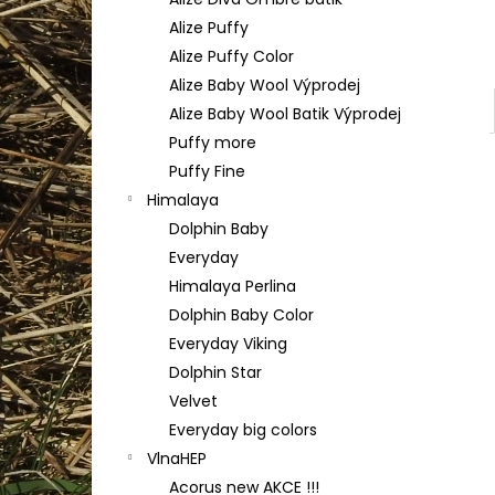
TULIP 4010
l
Alize Puffy
50 Kč
Alize Puffy Color
Alize Baby Wool Výprodej
Alize Baby Wool Batik Výprodej
Puffy more
Puffy Fine
Himalaya
Dolphin Baby
Everyday
Himalaya Perlina
Dolphin Baby Color
Everyday Viking
Dolphin Star
Velvet
Everyday big colors
VlnaHEP
Acorus new AKCE !!!