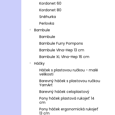
Kordonet 60
Kordonet 80
Sněhurka
Perlovka
Bambule
Bambule
Bambule Furry Pompons
Bambule Vlna-Hep 13 cm
Bambule XL Vlna-Hep 16 cm
Háčky
Háček s plastovou ručkou - malé
velikosti
Barevný háček s plastovou ručkou
YarnArt
Barevný háček celoplastový
Pony háček plastová rukojeť 14
cm
Pony háček ergonomická rukojeť
13 cm