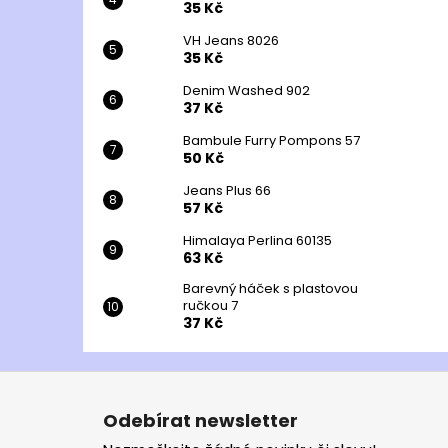
35 Kč
VH Jeans 8026
35 Kč
Denim Washed 902
37 Kč
Bambule Furry Pompons 57
50 Kč
Jeans Plus 66
57 Kč
Himalaya Perlina 60135
63 Kč
Barevný háček s plastovou
ručkou 7
37 Kč
Z
á
Odebírat newsletter
p