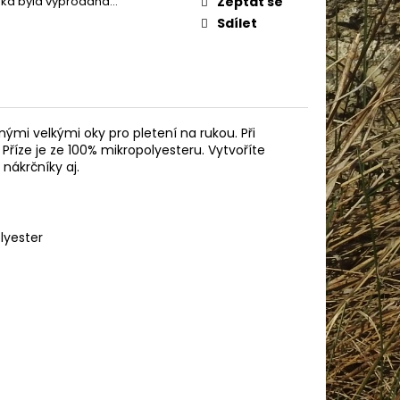
žka byla vyprodána…
Zeptat se
AME COTTON 800
Sdílet
enými velkými oky pro pletení na rukou. Při
 Příze je ze 100% mikropolyesteru. Vytvoříte
nákrčníky aj.
lyester