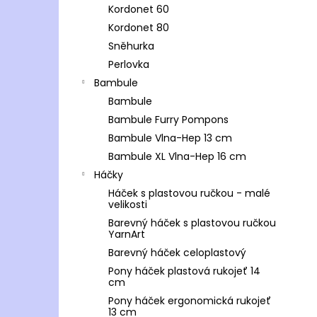
Kordonet 60
Kordonet 80
Sněhurka
Perlovka
Bambule
Bambule
Bambule Furry Pompons
Bambule Vlna-Hep 13 cm
Bambule XL Vlna-Hep 16 cm
Háčky
Háček s plastovou ručkou - malé
velikosti
Barevný háček s plastovou ručkou
YarnArt
Barevný háček celoplastový
Pony háček plastová rukojeť 14
cm
Pony háček ergonomická rukojeť
13 cm