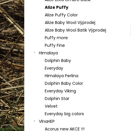
TULIP 4010
l
Alize Puffy
50 Kč
Alize Puffy Color
Alize Baby Wool Výprodej
Alize Baby Wool Batik Výprodej
Puffy more
Puffy Fine
Himalaya
Dolphin Baby
Everyday
Himalaya Perlina
Dolphin Baby Color
Everyday Viking
Dolphin Star
Velvet
Everyday big colors
VlnaHEP
Acorus new AKCE !!!