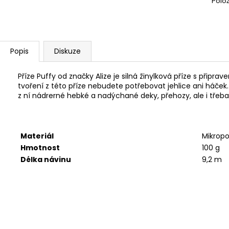
Polo
SWEET BABY 900
YARNART MACR
68 Kč
68 Kč
Popis
Diskuze
Příze Puffy od značky Alize je silná žinylková příze s připrav
tvoření z této příze nebudete potřebovat jehlice ani háček.
z ní nádrerné hebké a nadýchané deky, přehozy, ale i třeba 
Materiál
Mikropo
Hmotnost
100 g
Délka návinu
9,2 m