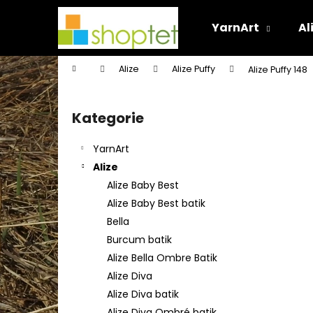
K
Přejít
na
o
YarnArt
Al
obsah
Zpět
Zpět
š
do
do
í
Domů
Alize
Alize Puffy
Alize Puffy 148
k
obchodu
obchodu
P
o
Kategorie
Přeskočit
s
kategorie
t
YarnArt
r
Alize
a
Alize Baby Best
n
Alize Baby Best batik
n
Bella
í
Burcum batik
p
Alize Bella Ombre Batik
a
Alize Diva
n
Alize Diva batik
e
Alize Diva Ombré batik