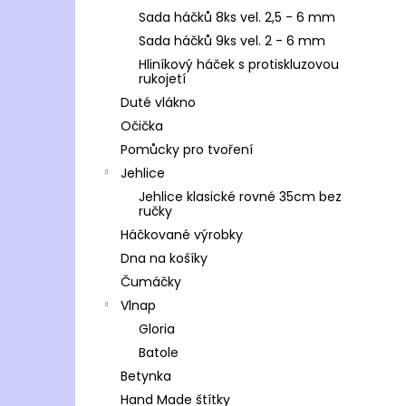
Sada háčků 8ks vel. 2,5 - 6 mm
Sada háčků 9ks vel. 2 - 6 mm
Hliníkový háček s protiskluzovou
rukojetí
Duté vlákno
Očička
Pomůcky pro tvoření
Jehlice
Jehlice klasické rovné 35cm bez
ručky
Háčkované výrobky
Dna na košíky
Čumáčky
Vlnap
Gloria
Batole
Betynka
Hand Made štítky