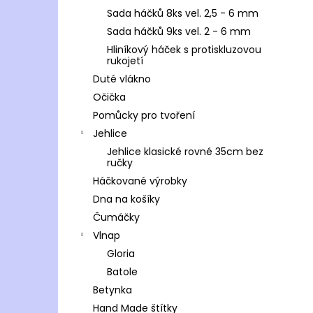
Sada háčků 8ks vel. 2,5 - 6 mm
Sada háčků 9ks vel. 2 - 6 mm
Hliníkový háček s protiskluzovou
rukojetí
Duté vlákno
Očička
Pomůcky pro tvoření
Jehlice
Jehlice klasické rovné 35cm bez
ručky
Háčkované výrobky
Dna na košíky
Čumáčky
Vlnap
Gloria
Batole
Betynka
Hand Made štítky