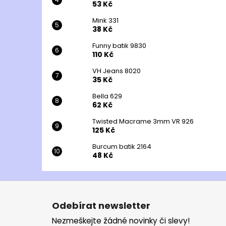
53 Kč
Mink 331
38 Kč
Funny batik 9830
110 Kč
VH Jeans 8020
35 Kč
Bella 629
62 Kč
Twisted Macrame 3mm VR 926
125 Kč
Burcum batik 2164
48 Kč
Z
á
Odebírat newsletter
p
Nezmeškejte žádné novinky či slevy!