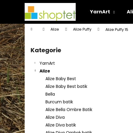
K
Přejít
na
o
YarnArt
Al
obsah
Zpět
Zpět
š
do
do
í
Domů
Alize
Alize Puffy
Alize Puffy 15
k
obchodu
obchodu
P
o
Kategorie
Přeskočit
s
kategorie
t
YarnArt
r
Alize
a
Alize Baby Best
n
Alize Baby Best batik
n
Bella
í
Burcum batik
p
Alize Bella Ombre Batik
a
Alize Diva
n
Alize Diva batik
e
Alize Diva Ombré batik