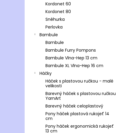
Kordonet 60
Kordonet 80
Sněhurka
Perlovka
Bambule
Bambule
Bambule Furry Pompons
Bambule Vlna-Hep 13 cm
Bambule XL Vlna-Hep 16 cm
Háčky
Háček s plastovou ručkou - malé
velikosti
Barevný háček s plastovou ručkou
YarnArt
Barevný háček celoplastový
Pony háček plastová rukojeť 14
cm
Pony háček ergonomická rukojeť
13 cm