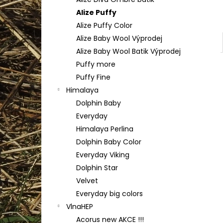
YARNART FLOWERS 274
l
Alize Puffy
200 Kč
Alize Puffy Color
Alize Baby Wool Výprodej
Alize Baby Wool Batik Výprodej
Puffy more
Puffy Fine
Himalaya
Dolphin Baby
Everyday
Himalaya Perlina
Dolphin Baby Color
Everyday Viking
Dolphin Star
Velvet
Everyday big colors
VlnaHEP
Acorus new AKCE !!!