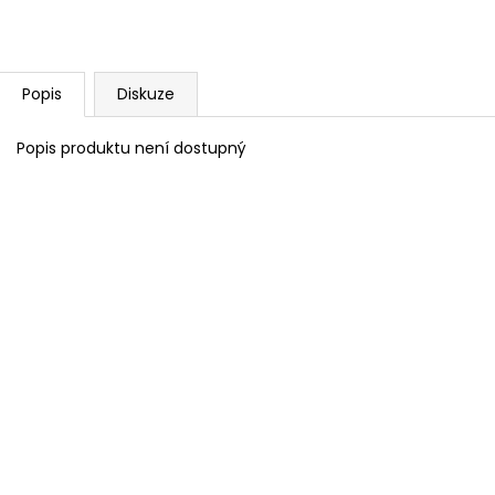
BAMBULA XL VLNA-HEP 16 CM 3
HIMALAYA DOLPH
75 Kč
60 Kč
Popis
Diskuze
Popis produktu není dostupný