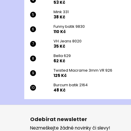
53 Kč
Mink 331
38 Kč
Funny batik 9830
110 Kč
VH Jeans 8020
35 Kč
Bella 629
62 Kč
Twisted Macrame 3mm VR 926
125 Kč
Burcum batik 2164
48 Kč
Z
á
Odebírat newsletter
p
Nezmeškejte žádné novinky či slevy!