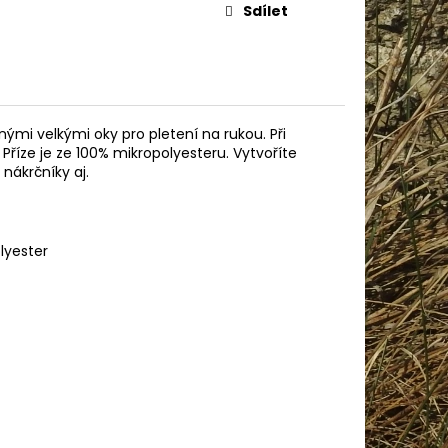
IN BABY 80338
Sdílet
enými velkými oky pro pletení na rukou. Při
 Příze je ze 100% mikropolyesteru. Vytvoříte
nákrčníky aj.
lyester