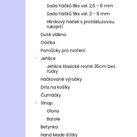
Sada háčků 8ks vel. 2,5 - 6 mm
Sada háčků 9ks vel. 2 - 6 mm
Hliníkový háček s protiskluzovou
rukojetí
Duté vlákno
Očička
Pomůcky pro tvoření
Jehlice
Jehlice klasické rovné 35cm bez
ručky
Háčkované výrobky
Dna na košíky
Čumáčky
Vlnap
Gloria
Batole
Betynka
Hand Made štítky