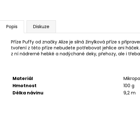
BAMBULA XL VLNA-HEP 16 CM 3
HIMALAYA DOLPH
75 Kč
60 Kč
Popis
Diskuze
Příze Puffy od značky Alize je silná žinylková příze s připrav
tvoření z této příze nebudete potřebovat jehlice ani háček.
z ní nádrerné hebké a nadýchané deky, přehozy, ale i třeba 
Materiál
Mikropo
Hmotnost
100 g
Délka návinu
9,2 m