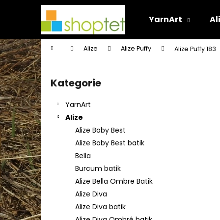
K
Přejít
na
o
YarnArt
Al
obsah
Zpět
Zpět
š
do
do
í
Domů
Alize
Alize Puffy
Alize Puffy 183
k
obchodu
obchodu
P
o
Kategorie
Přeskočit
s
kategorie
t
YarnArt
r
Alize
a
Alize Baby Best
n
Alize Baby Best batik
n
Bella
í
Burcum batik
p
Alize Bella Ombre Batik
a
Alize Diva
n
Alize Diva batik
e
Alize Diva Ombré batik