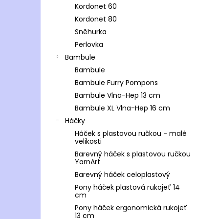
Kordonet 60
Kordonet 80
Sněhurka
Perlovka
Bambule
Bambule
Bambule Furry Pompons
Bambule Vlna-Hep 13 cm
Bambule XL Vlna-Hep 16 cm
Háčky
Háček s plastovou ručkou - malé
velikosti
Barevný háček s plastovou ručkou
YarnArt
Barevný háček celoplastový
Pony háček plastová rukojeť 14
cm
Pony háček ergonomická rukojeť
13 cm