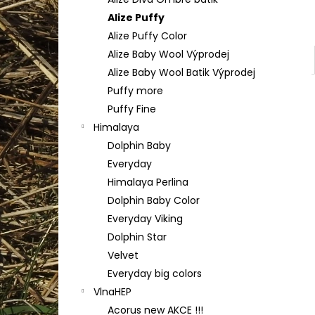
YARNART FLOWERS 274
l
Alize Puffy
200 Kč
Alize Puffy Color
Alize Baby Wool Výprodej
Alize Baby Wool Batik Výprodej
Puffy more
Puffy Fine
Himalaya
Dolphin Baby
Everyday
Himalaya Perlina
Dolphin Baby Color
Everyday Viking
Dolphin Star
Velvet
Everyday big colors
VlnaHEP
Acorus new AKCE !!!