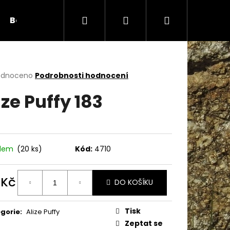
Hledat
Přihlášení
Nákupní
Bambule
Háčky
Duté vlákno
Očič
košík
rné
odnoceno
Podrobnosti hodnocení
cení
ize Puffy 183
ktu
ček.
adem
(20 ks)
Kód:
4710
 Kč
DO KOŠÍKU
ná
Následující
:
Tisk
gorie
:
Alize Puffy
Zeptat se