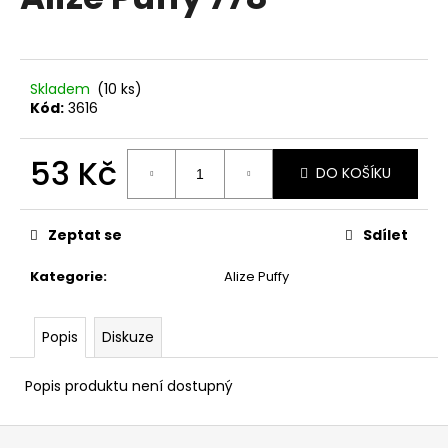
je
a
0,0
z
j
5
í
hvězdiček.
Skladem
(10 ks)
t
Kód:
3616
?
53 Kč
DO KOŠÍKU
Měrná
cena:
HLEDAT
Zeptat se
Sdílet
Kategorie
:
Alize Puffy
D
Popis
Diskuze
o
p
o
Popis produktu není dostupný
r
u
Z