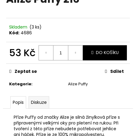
je
a
0,0
z
j
5
í
hvězdiček.
Skladem
(3 ks)
t
Kód:
4686
?
53 Kč
DO KOŠÍKU
Měrná
cena:
HLEDAT
Zeptat se
Sdílet
Kategorie
:
Alize Puffy
D
Popis
Diskuze
o
p
o
Příze Puffy od značky Alize je silná žinylková příze s
r
připravenými velkými oky pro pletení na rukou. Při
tvoření z této příze nebudete potřebovat jehlice
u
ani háček. Příze je ze 100% mikropolyesteru.