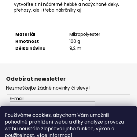
č
Vytvoříte z ní nádrerné hebké a nadýchané deky,
u
přehozy, ale i třeba nákrčníky aj.
j
e
m
e
Materiál
Mikropolyester
Hmotnost
100 g
Délka návinu
9,2 m
HIMALAYA
PERLINA
60110
Z
63
á
Kč
Odebírat newsletter
p
Nezmeškejte žádné novinky či slevy!
a
t
E-mail
í
Vložením e-mailu souhlasíte s
podmínkami
Používáme cookies, abychom Vám umožnili
ochrany osobních údajů
pohodlné prohlížení webu a díky analýze provozu
webu neustále zlepšovali jeho funkce, výkon a
PŘIHLÁSIT SE
použitelnost.
Více informací