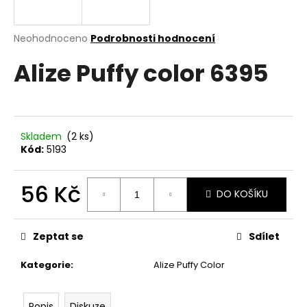
a
j
Průměrné
Neohodnoceno
Podrobnosti hodnocení
í
hodnocení
Alize Puffy color 6395
produktu
t
je
?
0,0
z
5
hvězdiček.
Skladem
(2 ks)
Kód:
5193
HLEDAT
56 Kč
DO KOŠÍKU
Měrná
D
cena:
o
Zeptat se
Sdílet
p
o
Kategorie
:
Alize Puffy Color
r
u
Popis
Diskuze