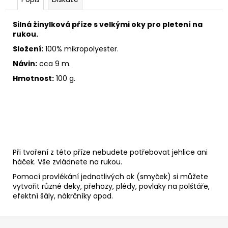
č
u
j
Silná žinylková příze s velkými oky pro pletení na
e
rukou.
m
Složení:
100% mikropolyester.
e
Návin:
cca 9 m.
Hmotnost:
100 g.
VH
JEANS
8003
35
Kč
Při tvoření z této příze nebudete potřebovat jehlice ani
háček. Vše zvládnete na rukou.
Pomocí provlékání jednotlivých ok (smyček) si můžete
vytvořit různé deky, přehozy, plédy, povlaky na polštáře,
efektní šály, nákrčníky apod.
Z