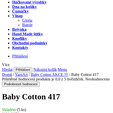
Háčkované výrobky
Dna na košíky
Čumáčky
Vlnap
Gloria
Batole
Betynka
Hand Made štítky
Knoflíky
Obchodní podmínky
Kontakty
Přihlášení
Více
Hledat
Nákupní košík
Menu
Přihlášení
Domů
/
YarnArt
/
Baby Cotton AKCE !!!
/
Baby Cotton 417
Průměrné hodnocení produktu je 0,0 z 5 hvězdiček.
Neohodnoceno
Podrobnosti hodnocení
Baby Cotton 417
Skladem
(5 ks)