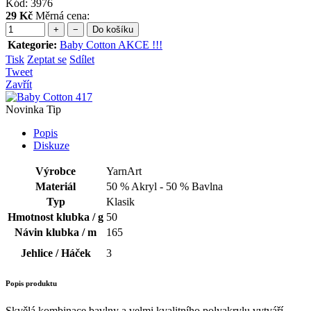
Kód:
3976
29 Kč
Měrná cena:
+
−
Do košíku
Kategorie
:
Baby Cotton AKCE !!!
Tisk
Zeptat se
Sdílet
Tweet
Zavřít
Novinka
Tip
Popis
Diskuze
Výrobce
YarnArt
Materiál
50 % Akryl - 50 % Bavlna
Typ
Klasik
Hmotnost klubka / g
50
Návin klubka / m
165
Jehlice / Háček
3
Popis produktu
Skvělá kombinace bavlny a velmi kvalitního polyakrylu vytváří