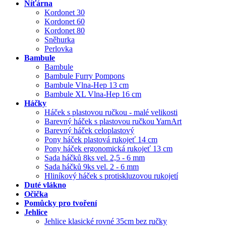
Níťárna
Kordonet 30
Kordonet 60
Kordonet 80
Sněhurka
Perlovka
Bambule
Bambule
Bambule Furry Pompons
Bambule Vlna-Hep 13 cm
Bambule XL Vlna-Hep 16 cm
Háčky
Háček s plastovou ručkou - malé velikosti
Barevný háček s plastovou ručkou YarnArt
Barevný háček celoplastový
Pony háček plastová rukojeť 14 cm
Pony háček ergonomická rukojeť 13 cm
Sada háčků 8ks vel. 2,5 - 6 mm
Sada háčků 9ks vel. 2 - 6 mm
Hliníkový háček s protiskluzovou rukojetí
Duté vlákno
Očička
Pomůcky pro tvoření
Jehlice
Jehlice klasické rovné 35cm bez ručky