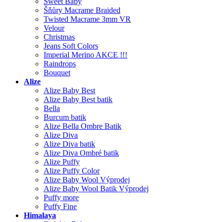
Sweet Baby
Šňůry Macrame Braided
Twisted Macrame 3mm VR
Velour
Christmas
Jeans Soft Colors
Imperial Merino AKCE !!!
Raindrops
Bouquet
Alize
Alize Baby Best
Alize Baby Best batik
Bella
Burcum batik
Alize Bella Ombre Batik
Alize Diva
Alize Diva batik
Alize Diva Ombré batik
Alize Puffy
Alize Puffy Color
Alize Baby Wool Výprodej
Alize Baby Wool Batik Výprodej
Puffy more
Puffy Fine
Himalaya