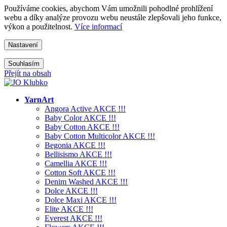
Používáme cookies, abychom Vám umožnili pohodlné prohlížení
webu a díky analýze provozu webu neustále zlepšovali jeho funkce,
výkon a použitelnost.
Více informací
Nastavení
Souhlasím
Přejít na obsah
YarnArt
Angora Active AKCE !!!
Baby Color AKCE !!!
Baby Cotton AKCE !!!
Baby Cotton Multicolor AKCE !!!
Begonia AKCE !!!
Bellisismo AKCE !!!
Camellia AKCE !!!
Cotton Soft AKCE !!!
Denim Washed AKCE !!!
Dolce AKCE !!!
Dolce Maxi AKCE !!!
Elite AKCE !!!
Everest AKCE !!!