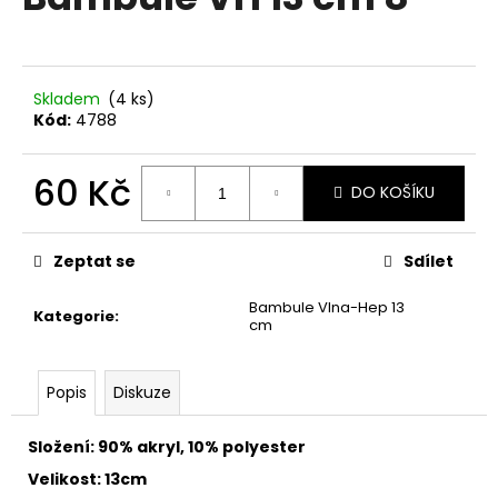
je
a
0,0
z
j
5
í
hvězdiček.
Skladem
(4 ks)
t
Kód:
4788
?
60 Kč
DO KOŠÍKU
Měrná
cena:
HLEDAT
Zeptat se
Sdílet
Bambule Vlna-Hep 13
Kategorie
:
cm
D
o
Popis
Diskuze
p
o
Složení: 90% akryl, 10% polyester
r
u
Velikost: 13cm