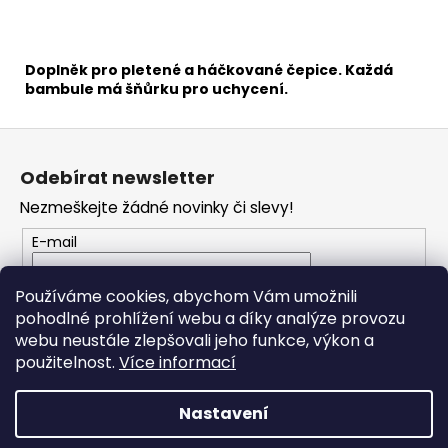
č
u
j
e
Doplněk pro pletené a háčkované čepice. Každá
m
bambule má šňůrku pro uchycení.
e
Z
á
JEANS
Odebírat newsletter
p
PLUS
66
Nezmeškejte žádné novinky či slevy!
a
57
t
E-mail
Kč
í
Vložením e-mailu souhlasíte s
podmínkami
Používáme cookies, abychom Vám umožnili
ochrany osobních údajů
pohodlné prohlížení webu a díky analýze provozu
webu neustále zlepšovali jeho funkce, výkon a
PŘIHLÁSIT SE
použitelnost.
Více informací
Nastavení