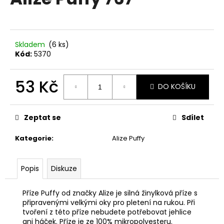
je
a
0,0
z
j
5
í
hvězdiček.
Skladem
(6 ks)
t
Kód:
5370
?
53 Kč
DO KOŠÍKU
Měrná
cena:
HLEDAT
Zeptat se
Sdílet
Kategorie
:
Alize Puffy
D
Popis
Diskuze
o
p
o
Příze Puffy od značky Alize je silná žinylková příze s
r
připravenými velkými oky pro pletení na rukou. Při
tvoření z této příze nebudete potřebovat jehlice
u
ani háček. Příze je ze 100% mikropolyesteru.