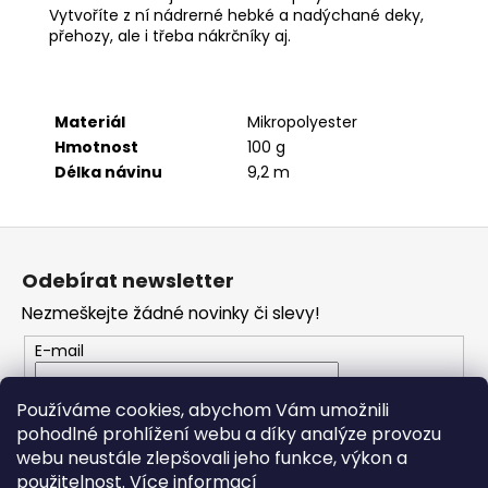
č
Vytvoříte z ní nádrerné hebké a nadýchané deky,
u
přehozy, ale i třeba nákrčníky aj.
j
e
m
e
Materiál
Mikropolyester
Hmotnost
100 g
Délka návinu
9,2 m
TWISTED
MACRAME
3MM
Z
VR
926
á
Odebírat newsletter
125
p
Kč
Nezmeškejte žádné novinky či slevy!
a
t
E-mail
í
Vložením e-mailu souhlasíte s
podmínkami
Používáme cookies, abychom Vám umožnili
ochrany osobních údajů
pohodlné prohlížení webu a díky analýze provozu
webu neustále zlepšovali jeho funkce, výkon a
PŘIHLÁSIT SE
použitelnost.
Více informací