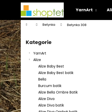
K
Přejít
na
o
YarnArt
Al
obsah
Zpět
Zpět
š
do
do
í
Domů
Betynka
Betynka 308
k
obchodu
obchodu
P
o
Kategorie
Přeskočit
s
kategorie
t
YarnArt
r
Alize
a
Alize Baby Best
n
Alize Baby Best batik
n
Bella
í
Burcum batik
p
Alize Bella Ombre Batik
a
Alize Diva
n
Alize Diva batik
e
Alize Diva Ombré batik