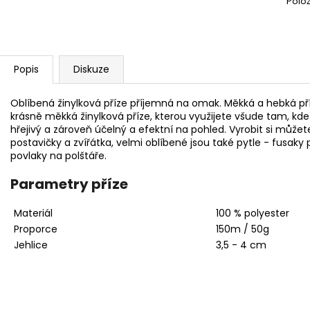
Polo
BAMBULA XL VLNA-HEP 16 CM 3
HIMALAYA DOLPH
75 Kč
60 Kč
Popis
Diskuze
Oblíbená žinylková příze příjemná na omak. Měkká a hebká pří
krásně měkká žinylková příze, kterou využijete všude tam, kd
hřejivý a zároveň účelný a efektní na pohled. Vyrobit si můžete
postavičky a zvířátka, velmi oblíbené jsou také pytle - fusaky
povlaky na polštáře.
Parametry příze
Materiál
100 % polyester
Proporce
150m / 50g
Jehlice
3,5 - 4 cm