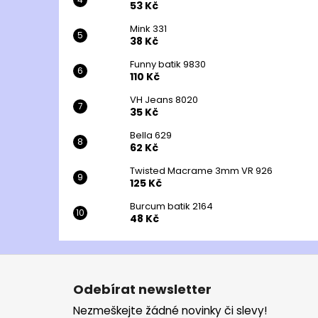
53 Kč
Mink 331
38 Kč
Funny batik 9830
110 Kč
VH Jeans 8020
35 Kč
Bella 629
62 Kč
Twisted Macrame 3mm VR 926
125 Kč
Burcum batik 2164
48 Kč
Z
á
Odebírat newsletter
p
Nezmeškejte žádné novinky či slevy!