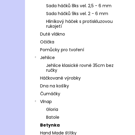
Sada háčků 8ks vel. 2,5 - 6 mm
Sada háčků 9ks vel. 2 - 6 mm
Hliníkový háček s protiskluzovou
rukojetí
Duté vlákno
Očička
Pomůcky pro tvoření
Jehlice
Jehlice klasické rovné 35cm bez
ručky
Háčkované výrobky
Dna na košíky
Čumáčky
Vlnap
Gloria
Batole
Betynka
Hand Made štítky