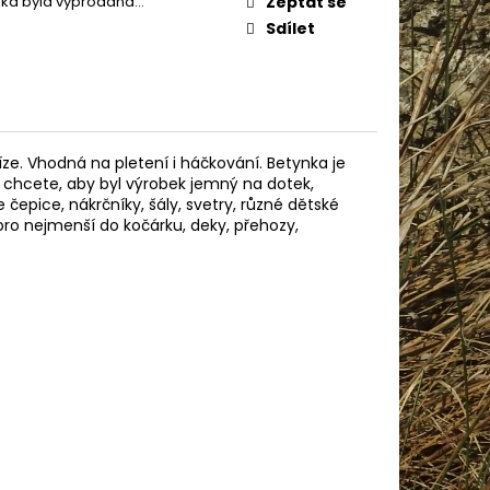
žka byla vyprodána…
Zeptat se
IN BABY 80338
Sdílet
ze. Vhodná na pletení i háčkování. Betynka je
e chcete, aby byl výrobek jemný na dotek,
 čepice, nákrčníky, šály, svetry, různé dětské
 pro nejmenší do kočárku, deky, přehozy,