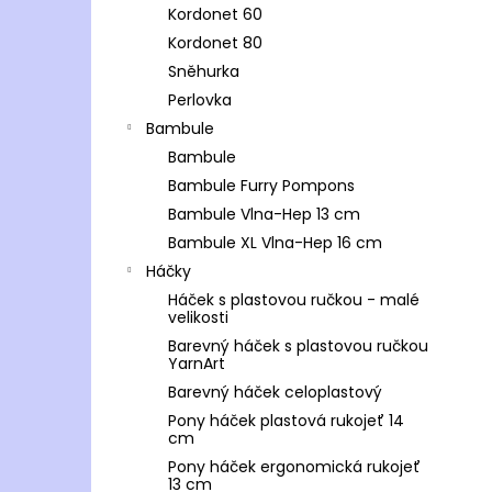
Kordonet 60
Kordonet 80
Sněhurka
Perlovka
Bambule
Bambule
Bambule Furry Pompons
Bambule Vlna-Hep 13 cm
Bambule XL Vlna-Hep 16 cm
Háčky
Háček s plastovou ručkou - malé
velikosti
Barevný háček s plastovou ručkou
YarnArt
Barevný háček celoplastový
Pony háček plastová rukojeť 14
cm
Pony háček ergonomická rukojeť
13 cm