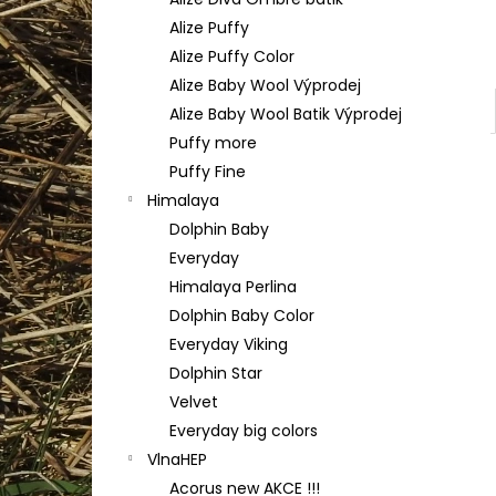
YARNART FLOWERS 274
l
Alize Puffy
200 Kč
Alize Puffy Color
Alize Baby Wool Výprodej
Alize Baby Wool Batik Výprodej
Puffy more
Puffy Fine
Himalaya
Dolphin Baby
Everyday
Himalaya Perlina
Dolphin Baby Color
Everyday Viking
Dolphin Star
Velvet
Everyday big colors
VlnaHEP
Acorus new AKCE !!!