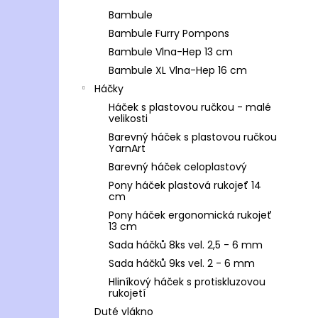
Bambule
Bambule Furry Pompons
Bambule Vlna-Hep 13 cm
Bambule XL Vlna-Hep 16 cm
Háčky
Háček s plastovou ručkou - malé
velikosti
Barevný háček s plastovou ručkou
YarnArt
Barevný háček celoplastový
Pony háček plastová rukojeť 14
cm
Pony háček ergonomická rukojeť
13 cm
Sada háčků 8ks vel. 2,5 - 6 mm
Sada háčků 9ks vel. 2 - 6 mm
Hliníkový háček s protiskluzovou
rukojetí
Duté vlákno