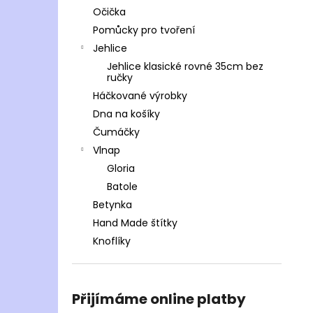
Očička
Pomůcky pro tvoření
Jehlice
Jehlice klasické rovné 35cm bez
ručky
Háčkované výrobky
Dna na košíky
Čumáčky
Vlnap
Gloria
Batole
Betynka
Hand Made štítky
Knoflíky
Přijímáme online platby