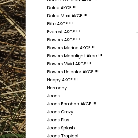
TULIP 4010
l
Dolce AKCE !!!
50 Kč
Dolce Maxi AKCE !!!
Elite AKCE !!!
Everest AKCE !!!
Flowers AKCE !!!
Flowers Merino AKCE !!!
Flowers Moonlight Akce !!!
Flowers Vivid AKCE !!!
Flowers Unicolor AKCE !!!!
Happy AKCE !!!
Harmony
Jeans
Jeans Bamboo AKCE !!!
Jeans Crazy
Jeans Plus
Jeans Splash
Jeans Tropical