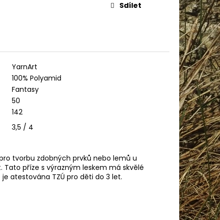
AME COTTON 800
Sdílet
YarnArt
100% Polyamid
Fantasy
50
142
3,5 / 4
ní pro tvorbu zdobných prvků nebo lemů u
fekt. Tato příze s výrazným leskem má skvělé
 je atestována TZÚ pro děti do 3 let.