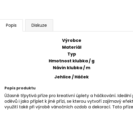
SWEET BABY 900
YARNART MACR
68 Kč
68 Kč
Popis
Diskuze
Výrobce
Materiál
Typ
Hmotnost klubka / g
Návin klubka / m
Jehlice / Háček
Popis produktu
Úžasně třpytivá příze pro kreativní úplety a háčkování. Ideál
oděvů i jako příplet k jiné přízi, se kterou vytvoří zajímavý e
využití také při výrobě vánočních ozdob a dekorací. Tato příze