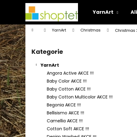
K
Přejít
na
o
YarnArt
Al
obsah
Zpět
Zpět
š
do
do
í
Domů
YarnArt
Christmas
Christmas 
k
obchodu
obchodu
P
o
Kategorie
Přeskočit
s
kategorie
t
YarnArt
r
Angora Active AKCE !!!
a
Baby Color AKCE !!!
n
Baby Cotton AKCE !!!
n
Baby Cotton Multicolor AKCE !!!
í
Begonia AKCE !!!
p
Bellisismo AKCE !!!
a
Camellia AKCE !!!
n
Cotton Soft AKCE !!!
e
Denim Washed AKCE !!!