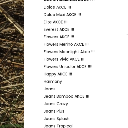
YARNART FLOWERS 274
l
Dolce AKCE !!!
200 Kč
Dolce Maxi AKCE !!!
Elite AKCE !!!
Everest AKCE !!!
Flowers AKCE !!!
Flowers Merino AKCE !!!
Flowers Moonlight Akce !!!
Flowers Vivid AKCE !!!
Flowers Unicolor AKCE !!!!
Happy AKCE !!!
Harmony
Jeans
Jeans Bamboo AKCE !!!
Jeans Crazy
Jeans Plus
Jeans Splash
Jeans Tropical