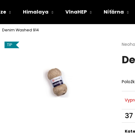
ize
Himalaya
VlnaHEP
Níťárna
Denim Washed 914
Co potřebujete najít?
Průmě
Neoh
TIP
hodno
De
produ
HLEDAT
je
0,0
z
5
Doporučujeme
Polož
hvězdi
Vypr
37
Měr
cena
Kate