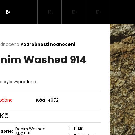
Hledat
Přihlášení
Nákupní
Bambule
Háčky
Duté vlákno
Očič
košík
rné
odnoceno
Podrobnosti hodnocení
cení
nim Washed 914
ktu
ka byla vyprodána…
ček.
odáno
Kód:
4072
 Kč
Následující
ná
:
Tisk
Denim Washed
gorie
:
AKCE !!!