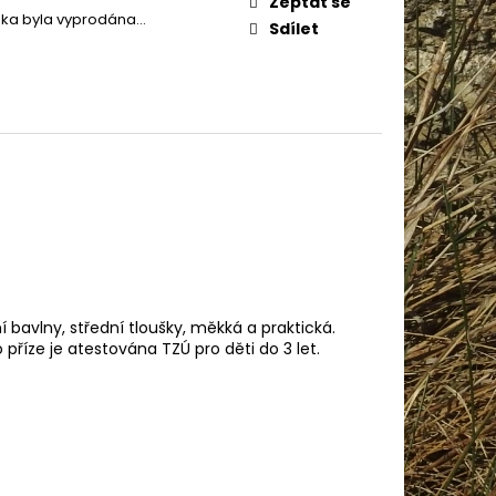
Zeptat se
IN BABY 80338
žka byla vyprodána…
Sdílet
í bavlny, střední tloušky, měkká a praktická.
říze je atestována TZÚ pro děti do 3 let.