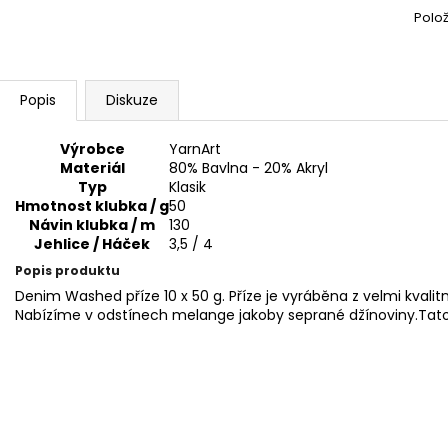
BAMBULA XL VLNA-HEP 16 CM 3
HIMALAYA DOLPH
Polo
75 Kč
60 Kč
Popis
Diskuze
Výrobce
YarnArt
Materiál
80% Bavlna - 20% Akryl
Typ
Klasik
Hmotnost klubka / g
50
Návin klubka / m
130
Jehlice / Háček
3,5 / 4
Popis produktu
Denim Washed příze 10 x 50 g. Příze je vyráběna z velmi kvalitn
Nabízíme v odstínech melange jakoby seprané džínoviny.Tato p