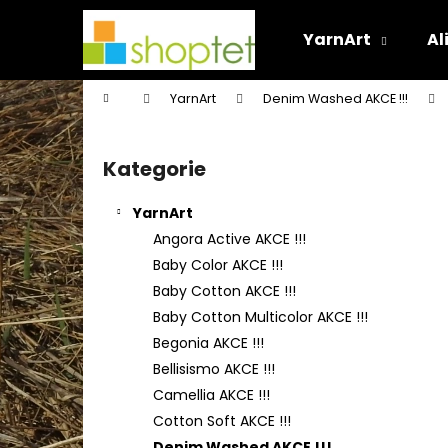
K
Přejít
na
o
YarnArt
Al
obsah
Zpět
Zpět
š
do
do
í
Domů
YarnArt
Denim Washed AKCE !!!
k
obchodu
obchodu
P
o
Kategorie
Přeskočit
s
kategorie
t
YarnArt
r
Angora Active AKCE !!!
a
Baby Color AKCE !!!
n
Baby Cotton AKCE !!!
n
Baby Cotton Multicolor AKCE !!!
í
Begonia AKCE !!!
p
Bellisismo AKCE !!!
a
Camellia AKCE !!!
n
Cotton Soft AKCE !!!
e
Denim Washed AKCE !!!