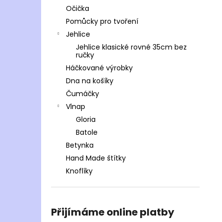
Očička
Pomůcky pro tvoření
Jehlice
Jehlice klasické rovné 35cm bez
ručky
Háčkované výrobky
Dna na košíky
Čumáčky
Vlnap
Gloria
Batole
Betynka
Hand Made štítky
Knoflíky
Přijímáme online platby