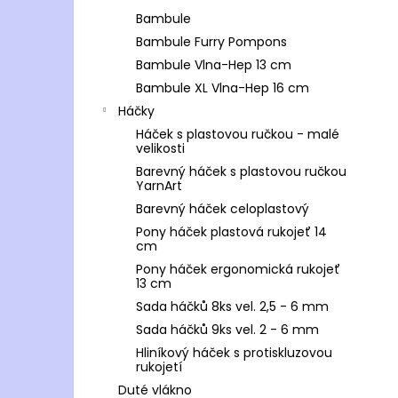
Bambule
Bambule Furry Pompons
Bambule Vlna-Hep 13 cm
Bambule XL Vlna-Hep 16 cm
Háčky
Háček s plastovou ručkou - malé
velikosti
Barevný háček s plastovou ručkou
YarnArt
Barevný háček celoplastový
Pony háček plastová rukojeť 14
cm
Pony háček ergonomická rukojeť
13 cm
Sada háčků 8ks vel. 2,5 - 6 mm
Sada háčků 9ks vel. 2 - 6 mm
Hliníkový háček s protiskluzovou
rukojetí
Duté vlákno