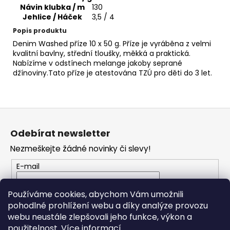
č
Návin klubka / m
130
u
Jehlice / Háček
3,5 / 4
j
Popis produktu
e
Denim Washed příze 10 x 50 g. Příze je vyráběna z velmi
m
kvalitní bavlny, střední tloušky, měkká a praktická.
e
Nabízíme v odstínech melange jakoby seprané
džínoviny.Tato příze je atestována TZÚ pro děti do 3 let.
ANGORA
ACTIVE
849
Z
62
á
Kč
Odebírat newsletter
p
Nezmeškejte žádné novinky či slevy!
a
t
E-mail
í
Vložením e-mailu souhlasíte s
podmínkami
Používáme cookies, abychom Vám umožnili
ochrany osobních údajů
pohodlné prohlížení webu a díky analýze provozu
webu neustále zlepšovali jeho funkce, výkon a
PŘIHLÁSIT SE
použitelnost.
Více informací