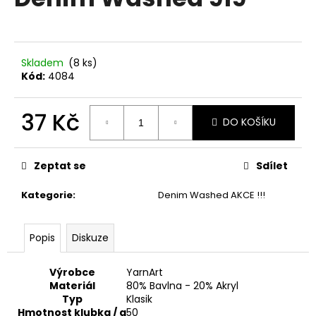
je
a
0,0
z
j
5
í
hvězdiček.
Skladem
(8 ks)
t
Kód:
4084
?
37 Kč
DO KOŠÍKU
Měrná
cena:
HLEDAT
Zeptat se
Sdílet
Kategorie
:
Denim Washed AKCE !!!
D
Popis
Diskuze
o
p
o
Výrobce
YarnArt
r
Materiál
80% Bavlna - 20% Akryl
Typ
Klasik
u
Hmotnost klubka / g
50