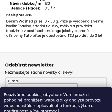
č
Návin klubka / m
130
u
Jehlice / Háček
3,5 / 4
j
Popis produktu
e
Denim Washed příze 10 x 50 g. Příze je vyráběna z velmi
m
kvalitní bavlny, střední tloušky, měkká a praktická.
e
Nabízíme v odstínech melange jakoby seprané
džínoviny.Tato příze je atestována TZÚ pro děti do 3 let.
NEPAL
OMBRE
7412
Z
79
á
Kč
Odebírat newsletter
p
Nezmeškejte žádné novinky či slevy!
a
t
E-mail
í
Vložením e-mailu souhlasíte s
podmínkami
Používáme cookies, abychom Vám umožnili
ochrany osobních údajů
pohodlné prohlížení webu a díky analýze provozu
webu neustále zlepšovali jeho funkce, výkon a
PŘIHLÁSIT SE
použitelnost.
Více informací