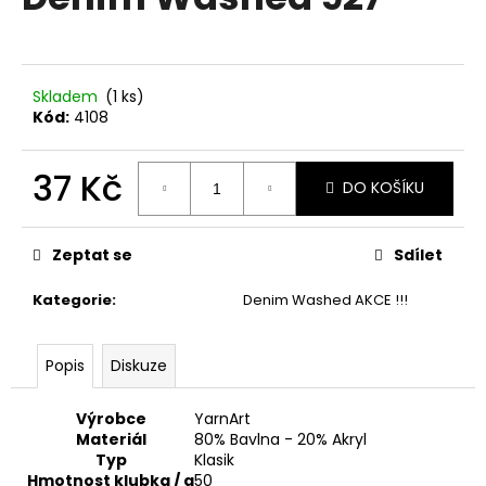
je
a
0,0
z
j
5
í
hvězdiček.
Skladem
(1 ks)
t
Kód:
4108
?
37 Kč
DO KOŠÍKU
Měrná
cena:
HLEDAT
Zeptat se
Sdílet
Kategorie
:
Denim Washed AKCE !!!
D
Popis
Diskuze
o
p
o
Výrobce
YarnArt
r
Materiál
80% Bavlna - 20% Akryl
Typ
Klasik
u
Hmotnost klubka / g
50