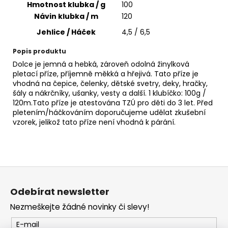
č
Hmotnost klubka / g
100
u
Návin klubka / m
120
j
Jehlice / Háček
4,5 / 6,5
e
m
Popis produktu
e
Dolce je jemná a hebká, zároveň odolná žinylková
pletací příze, příjemně měkká a hřejivá. Tato příze je
vhodná na čepice, čelenky, dětské svetry, deky, hračky,
DENIM
šály a nákrčníky, ušanky, vesty a další. 1 klubíčko: 100g /
WASHED
120m.Tato příze je atestována TZÚ pro děti do 3 let. Před
902
pletením/háčkováním doporučujeme udělat zkušební
37
vzorek, jelikož tato příze není vhodná k párání.
Kč
Z
á
Odebírat newsletter
p
Nezmeškejte žádné novinky či slevy!
a
t
E-mail