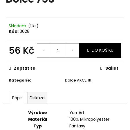
je
a
0,0
z
j
5
í
hvězdiček.
Skladem
(1 ks)
t
Kód:
3028
?
56 Kč
DO KOŠÍKU
Měrná
cena:
HLEDAT
Zeptat se
Sdílet
Kategorie
:
Dolce AKCE !!!
D
Popis
Diskuze
o
p
o
Výrobce
YarnArt
r
Materiál
100% Mikropolyester
u
Typ
Fantasy