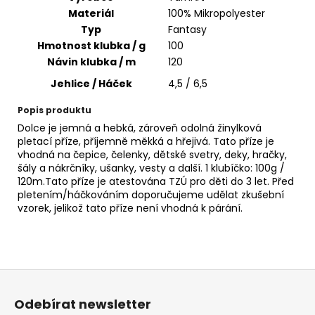
č
Materiál
100% Mikropolyester
u
Typ
Fantasy
j
Hmotnost klubka / g
100
e
m
Návin klubka / m
120
e
Jehlice / Háček
4,5 / 6,5
Popis produktu
VH
Dolce je jemná a hebká, zároveň odolná žinylková
JEANS
pletací příze, příjemně měkká a hřejivá. Tato příze je
8020
vhodná na čepice, čelenky, dětské svetry, deky, hračky,
35
šály a nákrčníky, ušanky, vesty a další. 1 klubíčko: 100g /
Kč
120m.Tato příze je atestována TZÚ pro děti do 3 let. Před
pletením/háčkováním doporučujeme udělat zkušební
vzorek, jelikož tato příze není vhodná k párání.
Z
á
Odebírat newsletter
p