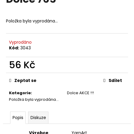
je
a
0,0
z
j
5
Položka byla vyprodána…
í
hvězdiček.
t
?
Vyprodáno
Kód:
3043
56 Kč
HLEDAT
Měrná
cena:
Zeptat se
Sdílet
Kategorie
:
Dolce AKCE !!!
D
Položka byla vyprodána…
o
p
o
Popis
Diskuze
r
u
Výrobce
YarnArt