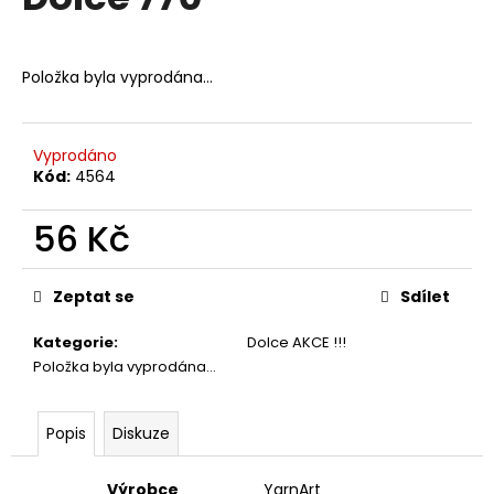
je
a
0,0
z
j
5
Položka byla vyprodána…
í
hvězdiček.
t
?
Vyprodáno
Kód:
4564
56 Kč
HLEDAT
Měrná
cena:
Zeptat se
Sdílet
Kategorie
:
Dolce AKCE !!!
D
Položka byla vyprodána…
o
p
o
Popis
Diskuze
r
u
Výrobce
YarnArt