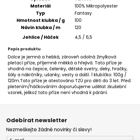
č
Materiál
100% Mikropolyester
u
Typ
Fantasy
j
Hmotnost klubka / g
100
e
m
Návin klubka / m
120
e
Jehlice / Háček
4,5 / 6,5
Popis produktu
YARNART
Dolce je jemná a hebká, zároveň odolná žinylková
FLOWERS
pletací příze, příjemně měkká a hřejivá. Tato příze je
274
vhodná na čepice, čelenky, dětské svetry, deky, hračky,
200
šály a nákrčníky, ušanky, vesty a další. 1 klubíčko: 100g /
Kč
120m.Tato příze je atestována TZÚ pro děti do 3 let. Před
pletením/háčkováním doporučujeme udělat zkušební
vzorek, jelikož tato příze není vhodná k párání.
Z
á
Odebírat newsletter
p
Nezmeškejte žádné novinky či slevy!
a