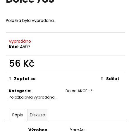
je
a
0,0
z
j
5
Položka byla vyprodána…
í
hvězdiček.
t
?
Vyprodáno
Kód:
4597
56 Kč
HLEDAT
Měrná
cena:
Zeptat se
Sdílet
Kategorie
:
Dolce AKCE !!!
D
Položka byla vyprodána…
o
p
o
Popis
Diskuze
r
u
Výrobce
YarnArt