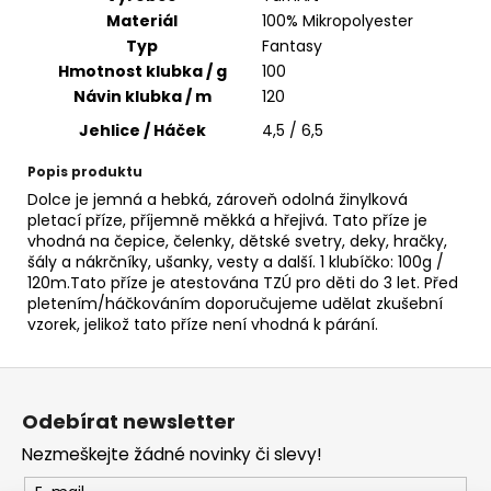
č
Materiál
100% Mikropolyester
u
Typ
Fantasy
j
Hmotnost klubka / g
100
e
m
Návin klubka / m
120
e
Jehlice / Háček
4,5 / 6,5
Popis produktu
HIMALAYA
Dolce je jemná a hebká, zároveň odolná žinylková
DOLPHIN
pletací příze, příjemně měkká a hřejivá. Tato příze je
BABY
vhodná na čepice, čelenky, dětské svetry, deky, hračky,
80314
šály a nákrčníky, ušanky, vesty a další. 1 klubíčko: 100g /
60
120m.Tato příze je atestována TZÚ pro děti do 3 let. Před
Kč
pletením/háčkováním doporučujeme udělat zkušební
vzorek, jelikož tato příze není vhodná k párání.
Z
á
Odebírat newsletter
p
Nezmeškejte žádné novinky či slevy!
a