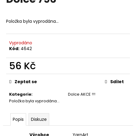
je
a
0,0
z
j
5
Položka byla vyprodána…
í
hvězdiček.
t
?
Vyprodáno
Kód:
4642
56 Kč
HLEDAT
Měrná
cena:
Zeptat se
Sdílet
Kategorie
:
Dolce AKCE !!!
D
Položka byla vyprodána…
o
p
o
Popis
Diskuze
r
u
Výrobce
YarnArt