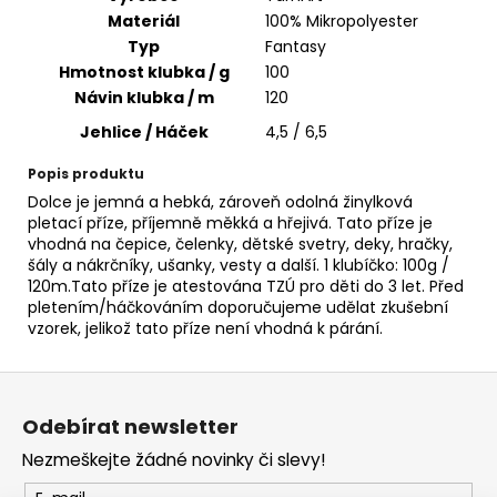
č
Materiál
100% Mikropolyester
u
Typ
Fantasy
j
Hmotnost klubka / g
100
e
m
Návin klubka / m
120
e
Jehlice / Háček
4,5 / 6,5
Popis produktu
BAMBULE
Dolce je jemná a hebká, zároveň odolná žinylková
FURRY
pletací příze, příjemně měkká a hřejivá. Tato příze je
POMPONS
vhodná na čepice, čelenky, dětské svetry, deky, hračky,
57
šály a nákrčníky, ušanky, vesty a další. 1 klubíčko: 100g /
50
120m.Tato příze je atestována TZÚ pro děti do 3 let. Před
Kč
pletením/háčkováním doporučujeme udělat zkušební
vzorek, jelikož tato příze není vhodná k párání.
Z
á
Odebírat newsletter
p
Nezmeškejte žádné novinky či slevy!
a