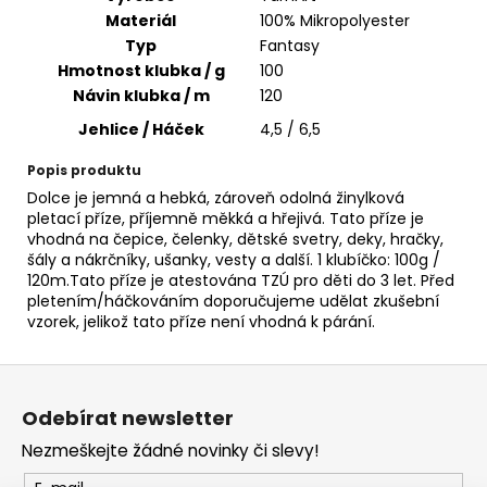
č
Materiál
100% Mikropolyester
u
Typ
Fantasy
j
Hmotnost klubka / g
100
e
m
Návin klubka / m
120
e
Jehlice / Háček
4,5 / 6,5
Popis produktu
ALIZE
Dolce je jemná a hebká, zároveň odolná žinylková
PUFFY
pletací příze, příjemně měkká a hřejivá. Tato příze je
179
vhodná na čepice, čelenky, dětské svetry, deky, hračky,
53
šály a nákrčníky, ušanky, vesty a další. 1 klubíčko: 100g /
Kč
120m.Tato příze je atestována TZÚ pro děti do 3 let. Před
pletením/háčkováním doporučujeme udělat zkušební
vzorek, jelikož tato příze není vhodná k párání.
Z
á
Odebírat newsletter
p
Nezmeškejte žádné novinky či slevy!
a