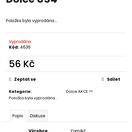
je
a
0,0
z
j
5
Položka byla vyprodána…
í
hvězdiček.
t
?
Vyprodáno
Kód:
4636
56 Kč
HLEDAT
Měrná
cena:
Zeptat se
Sdílet
Kategorie
:
Dolce AKCE !!!
D
Položka byla vyprodána…
o
p
o
Popis
Diskuze
r
u
Výrobce
YarnArt