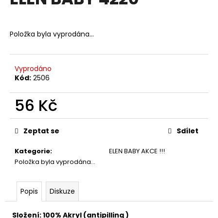
je
a
0,0
z
j
5
Položka byla vyprodána…
í
hvězdiček.
t
?
Vyprodáno
Kód:
2506
56 Kč
HLEDAT
Měrná
cena:
Zeptat se
Sdílet
Kategorie
:
ELEN BABY AKCE !!!
D
Položka byla vyprodána…
o
p
o
Popis
Diskuze
r
u
Složení: 100% Akryl (antipilling )