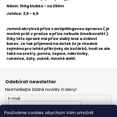
č
u
Návin: 100g klubko - ca 250m
j
Jehlice: 3,5 - 4,5
e
m
e
Jemná akrylová příze s antipillingovou úpravou ( je
možné prát v pračce a příze nebude žmolkovatět ).
Díky této úpravě má příze slabý lesk a stálost
barev. Je tak příjemná na dotek že je vhodná
HIMALAYA
zejména pro
lehké přikrývky do kočárků, hodí se ale
DOLPHIN
BABY
také na svetry, ponča, čepice, nákrčníky,
80331
rukavice, šaty, sukně, mnohé další.
60
Kč
Z
á
Odebírat newsletter
p
Nezmeškejte žádné novinky či slevy!
a
t
E-mail
í
Vložením e-mailu souhlasíte s
podmínkami
Používáme cookies, abychom Vám umožnili
ochrany osobních údajů