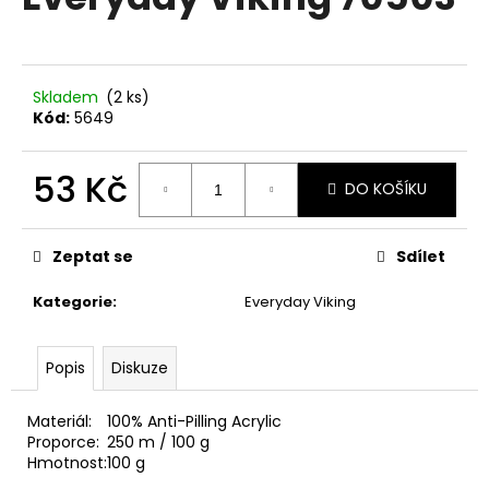
je
a
0,0
z
j
5
í
hvězdiček.
Skladem
(2 ks)
t
Kód:
5649
?
53 Kč
DO KOŠÍKU
Měrná
cena:
HLEDAT
Zeptat se
Sdílet
Kategorie
:
Everyday Viking
D
Popis
Diskuze
o
p
o
Materiál:
100% Anti-Pilling Acrylic
r
Proporce:
250 m / 100 g
Hmotnost:
100 g
u