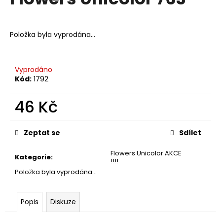
je
a
0,0
z
j
5
Položka byla vyprodána…
í
hvězdiček.
t
?
Vyprodáno
Kód:
1792
46 Kč
HLEDAT
Měrná
cena:
Zeptat se
Sdílet
Flowers Unicolor AKCE
D
Kategorie
:
!!!!
o
Položka byla vyprodána…
p
o
r
Popis
Diskuze
u