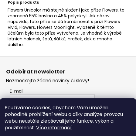
č
Popis produktu
u
Flowers Unicolor má stejné složení jako příze Flowers, to
j
znamená 55% bavlna a 45% polyakryl. Jak název
e
napovídá, tato příze se dá kombinovat s přízí Flowers
m
Vivid, Flowers, Flowers Moonlight, vyloženě k těmto
účelům byla tato příze vytvořena. Je vhodná k výrobě
e
letních halenek, šatů, šátků, hraček, dek a mnoho
dalšího.
HIMALAYA
DOLPHIN
Z
BABY
á
80339
Odebírat newsletter
p
60
Nezmeškejte žádné novinky či slevy!
Kč
a
t
E-mail
í
Vložením e-mailu souhlasíte s
podmínkami
Používáme cookies, abychom Vám umožnili
ochrany osobních údajů
pohodlné prohlížení webu a díky analýze provozu
webu neustále zlepšovali jeho funkce, výkon a
PŘIHLÁSIT SE
použitelnost.
Více informací