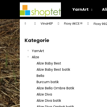
K
Přejít
na
o
YarnArt
Al
obsah
Zpět
Zpět
š
do
do
í
Domů
VlnaHEP
Floxy AKCE !!!
Floxy 992
k
obchodu
obchodu
P
o
Kategorie
Přeskočit
s
kategorie
t
YarnArt
r
Alize
a
Alize Baby Best
n
Alize Baby Best batik
n
Bella
í
Burcum batik
p
Alize Bella Ombre Batik
a
Alize Diva
n
Alize Diva batik
e
Alize Diva Ombré batik