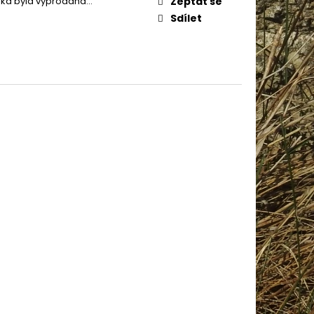
žka byla vyprodána…
Zeptat se
AME COTTON 800
Sdílet