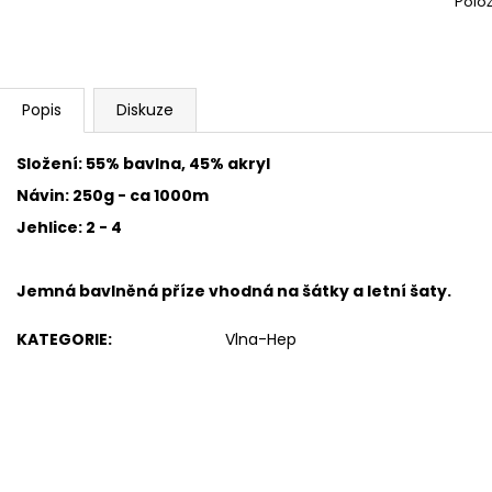
Polo
SWEET BABY 900
YARNART MACR
68 Kč
68 Kč
Popis
Diskuze
Složení: 55% bavlna, 45% akryl
Návin: 250g - ca 1000m
Jehlice: 2 - 4
Jemná bavlněná příze
vhodná na šátky a letní šaty.
KATEGORIE
:
Vlna-Hep