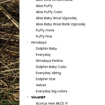
TULIP 4010
l
Alize Puffy
50 Kč
Alize Puffy Color
Alize Baby Wool Výprodej
Alize Baby Wool Batik Výprodej
Puffy more
Puffy Fine
Himalaya
Dolphin Baby
Everyday
Himalaya Perlina
Dolphin Baby Color
Everyday Viking
Dolphin Star
Velvet
Everyday big colors
VlnaHEP
Acorus new AKCE !!!