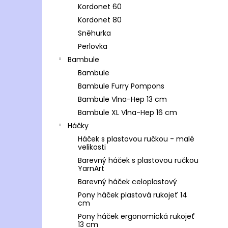
Kordonet 60
Kordonet 80
Sněhurka
Perlovka
Bambule
Bambule
Bambule Furry Pompons
Bambule Vlna-Hep 13 cm
Bambule XL Vlna-Hep 16 cm
Háčky
Háček s plastovou ručkou - malé
velikosti
Barevný háček s plastovou ručkou
YarnArt
Barevný háček celoplastový
Pony háček plastová rukojeť 14
cm
Pony háček ergonomická rukojeť
13 cm