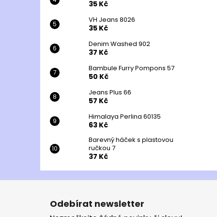
35 Kč
VH Jeans 8026
35 Kč
Denim Washed 902
37 Kč
Bambule Furry Pompons 57
50 Kč
Jeans Plus 66
57 Kč
Himalaya Perlina 60135
63 Kč
Barevný háček s plastovou
ručkou 7
37 Kč
Z
á
Odebírat newsletter
p