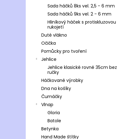
Sada háčků 8ks vel. 2,5 - 6 mm
Sada háčků 9ks vel. 2 - 6 mm
Hliníkový háček s protiskluzovou
rukojetí
Duté vlákno
Očička
Pomůcky pro tvoření
Jehlice
Jehlice klasické rovné 35cm bez
ručky
Háčkované výrobky
Dna na košíky
Čumáčky
Vlnap
Gloria
Batole
Betynka
Hand Made štítky