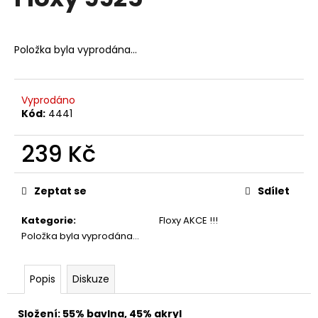
je
a
0,0
z
j
5
Položka byla vyprodána…
í
hvězdiček.
t
?
Vyprodáno
Kód:
4441
239 Kč
HLEDAT
Měrná
cena:
Zeptat se
Sdílet
Kategorie
:
Floxy AKCE !!!
D
Položka byla vyprodána…
o
p
o
Popis
Diskuze
r
u
Složení: 55% bavlna, 45% akryl