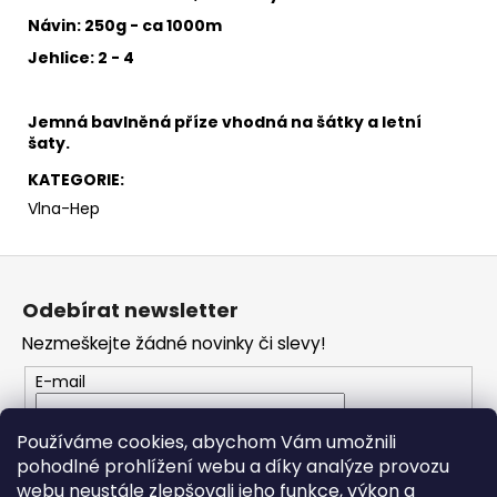
č
u
Návin: 250g - ca 1000m
j
Jehlice: 2 - 4
e
m
e
Jemná bavlněná příze
vhodná na šátky a letní
šaty.
KATEGORIE
:
HIMALAYA
DOLPHIN
Vlna-Hep
BABY
80339
Z
60
á
Kč
Odebírat newsletter
p
Nezmeškejte žádné novinky či slevy!
a
t
E-mail
í
Vložením e-mailu souhlasíte s
podmínkami
Používáme cookies, abychom Vám umožnili
ochrany osobních údajů
pohodlné prohlížení webu a díky analýze provozu
webu neustále zlepšovali jeho funkce, výkon a