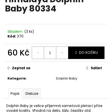
je
a
Baby 80334
0,0
z
j
5
í
hvězdiček.
t
?
Skladem
(3 ks)
Kód:
370
60 Kč
DO KOŠÍKU
HLEDAT
Měrná
cena:
Zeptat se
Sdílet
Kategorie
:
Dolphin Baby
D
o
p
Popis
Diskuze
o
r
Dolphin Baby je velice příjemná sametová pletací příze
u
vysoké kvality. Vhodná na deky, šály, čepičky atd.