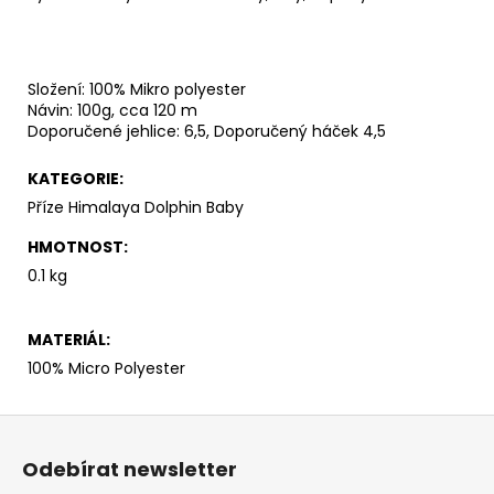
č
u
j
e
Složení: 100% Mikro polyester
m
Návin: 100g, cca 120 m
e
Doporučené jehlice: 6,5, Doporučený háček 4,5
KATEGORIE
:
VH
JEANS
Příze Himalaya Dolphin Baby
8003
HMOTNOST
:
35
Kč
0.1 kg
MATERIÁL
:
100% Micro Polyester
Z
á
Odebírat newsletter
p