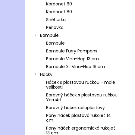
Kordonet 60
Kordonet 80
Sněhurka
Perlovka
Bambule
Bambule
Bambule Furry Pompons
Bambule Vlna-Hep 13 cm
Bambule XL Vlna-Hep 16 cm
Háčky
Háček s plastovou ručkou - malé
velikosti
Barevný háček s plastovou ručkou
YarnArt
Barevný háček celoplastový
Pony háček plastová rukojeť 14
cm
Pony háček ergonomická rukojeť
13 cm