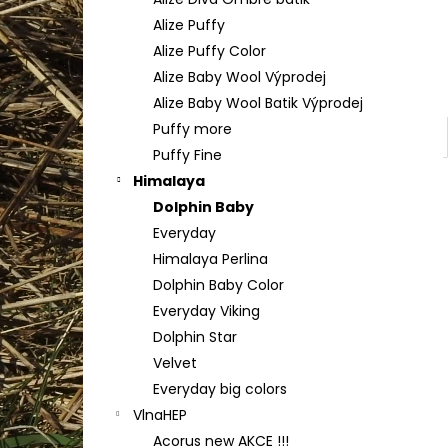
TULIP 4010
l
Alize Puffy
50 Kč
Alize Puffy Color
Alize Baby Wool Výprodej
Alize Baby Wool Batik Výprodej
Puffy more
Puffy Fine
Himalaya
Dolphin Baby
Everyday
Himalaya Perlina
Dolphin Baby Color
Everyday Viking
Dolphin Star
Velvet
Everyday big colors
VlnaHEP
Acorus new AKCE !!!