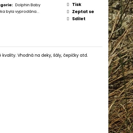
AME COTTON 800
:
Tisk
gorie
:
Dolphin Baby
žka byla vyprodána…
Zeptat se
Sdílet
kvality. Vhodná na deky, šály, čepičky atd.