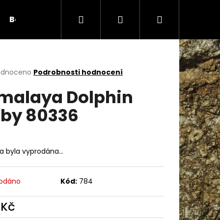
Hledat
Přihlášení
Nákupní
Bambule
Háčky
Duté vlákno
Očič
košík
rné
odnoceno
Podrobnosti hodnocení
cení
malaya Dolphin
ktu
by 80336
ček.
ka byla vyprodána…
odáno
Kód:
784
Následující
 Kč
ná