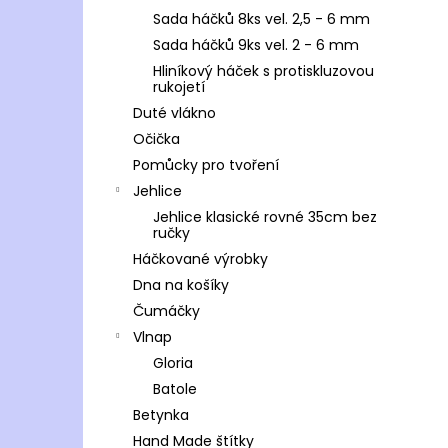
Sada háčků 8ks vel. 2,5 - 6 mm
Sada háčků 9ks vel. 2 - 6 mm
Hliníkový háček s protiskluzovou
rukojetí
Duté vlákno
Očička
Pomůcky pro tvoření
Jehlice
Jehlice klasické rovné 35cm bez
ručky
Háčkované výrobky
Dna na košíky
Čumáčky
Vlnap
Gloria
Batole
Betynka
Hand Made štítky