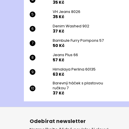
35 Kč
VH Jeans 8026
35 Kč
Denim Washed 902
37 Kč
Bambule Furry Pompons 57
50 Kč
Jeans Plus 66
57 Kč
Himalaya Perlina 60135
63 Kč
Barevný háček s plastovou
ručkou 7
37 Kč
Z
á
Odebírat newsletter
p