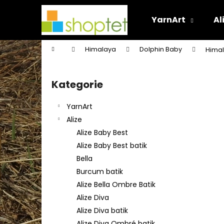
K
Přejít
na
o
YarnArt
Al
obsah
Zpět
Zpět
š
do
do
í
Domů
Himalaya
Dolphin Baby
Himal
k
obchodu
obchodu
P
o
Kategorie
Přeskočit
s
kategorie
t
YarnArt
r
Alize
a
Alize Baby Best
n
Alize Baby Best batik
n
Bella
í
Burcum batik
p
Alize Bella Ombre Batik
a
Alize Diva
n
Alize Diva batik
e
Alize Diva Ombré batik