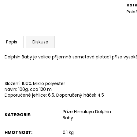
SWEET BABY 900
YARNART MACR
cena
Kate
68 Kč
68 Kč
Polo
Popis
Diskuze
Dolphin Baby je velice příjemná sametová pletací příze vysoké 
Složení: 100% Mikro polyester
Návin: 100g, cca 120 m
Doporučené jehlice: 6,5, Doporučený háček 4,5
Příze Himalaya Dolphin
KATEGORIE
:
Baby
HMOTNOST
:
0.1 kg