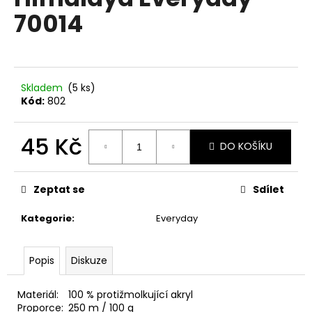
je
a
70014
5,0
z
j
5
í
hvězdiček.
t
?
Skladem
(5 ks)
Kód:
802
45 Kč
DO KOŠÍKU
HLEDAT
Měrná
cena:
Zeptat se
Sdílet
Kategorie
:
Everyday
D
o
p
Popis
Diskuze
o
r
Materiál:
100 % protižmolkující akryl
u
Proporce:
250 m / 100 g