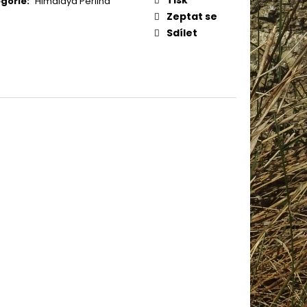
gorie
:
Himalaya Perlina
IN BABY 80338
Zeptat se
Sdílet