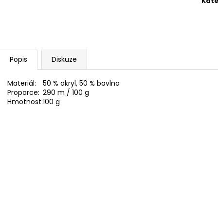
Kate
BAMBULA XL VLNA-HEP 16 CM 3
HIMALAYA DOLPH
75 Kč
60 Kč
Popis
Diskuze
Materiál:
50 % akryl, 50 % bavlna
Proporce:
290 m / 100 g
Hmotnost:
100 g