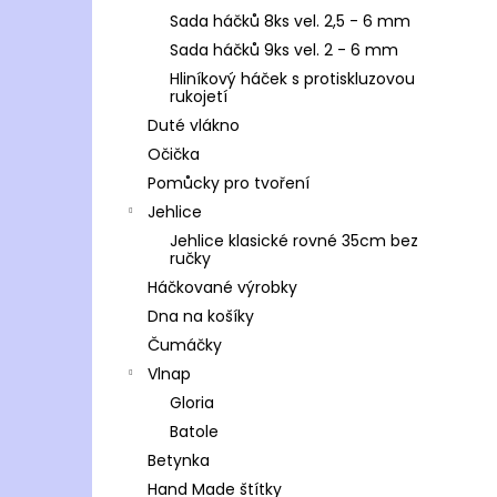
Sada háčků 8ks vel. 2,5 - 6 mm
Sada háčků 9ks vel. 2 - 6 mm
Hliníkový háček s protiskluzovou
rukojetí
Duté vlákno
Očička
Pomůcky pro tvoření
Jehlice
Jehlice klasické rovné 35cm bez
ručky
Háčkované výrobky
Dna na košíky
Čumáčky
Vlnap
Gloria
Batole
Betynka
Hand Made štítky