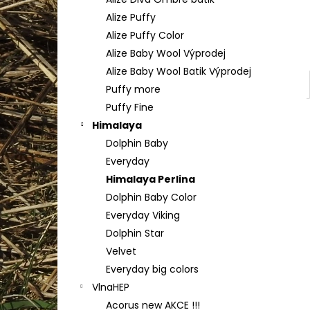
YARNART FLOWERS 274
l
Alize Puffy
200 Kč
Alize Puffy Color
Alize Baby Wool Výprodej
Alize Baby Wool Batik Výprodej
Puffy more
Puffy Fine
Himalaya
Dolphin Baby
Everyday
Himalaya Perlina
Dolphin Baby Color
Everyday Viking
Dolphin Star
Velvet
Everyday big colors
VlnaHEP
Acorus new AKCE !!!