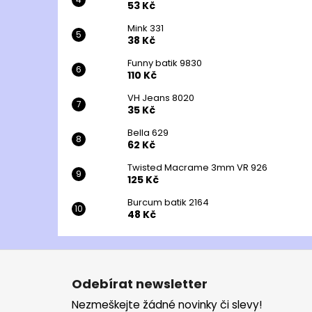
53 Kč
Mink 331
38 Kč
Funny batik 9830
110 Kč
VH Jeans 8020
35 Kč
Bella 629
62 Kč
Twisted Macrame 3mm VR 926
125 Kč
Burcum batik 2164
48 Kč
Z
á
Odebírat newsletter
p
Nezmeškejte žádné novinky či slevy!