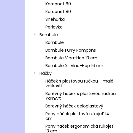
Kordonet 60
Kordonet 80
Sněhurka
Perlovka
Bambule
Bambule
Bambule Furry Pompons
Bambule Vlna-Hep 13 cm
Bambule XL Vlna-Hep 16 cm
Háčky
Háček s plastovou ručkou - malé
velikosti
Barevný háček s plastovou ručkou
YarnArt
Barevný háček celoplastový
Pony háček plastová rukojeť 14
cm
Pony háček ergonomická rukojeť
13 cm