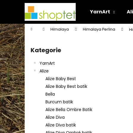
K
Přejít
na
o
YarnArt
Al
obsah
Zpět
Zpět
š
do
do
í
Domů
Himalaya
Himalaya Perlina
H
k
obchodu
obchodu
P
o
Kategorie
Přeskočit
s
kategorie
t
YarnArt
r
Alize
a
Alize Baby Best
n
Alize Baby Best batik
n
Bella
í
Burcum batik
p
Alize Bella Ombre Batik
a
Alize Diva
n
Alize Diva batik
e
Alize Diva Ombré batik