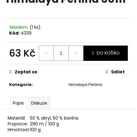
je
a
0,0
z
j
5
í
hvězdiček.
Skladem
(1 ks)
t
Kód:
4339
?
63 Kč
DO KOŠÍKU
Měrná
cena:
HLEDAT
Zeptat se
Sdílet
Kategorie
:
Himalaya Perlina
D
Popis
Diskuze
o
p
o
Materiál:
50 % akryl, 50 % bavlna
r
Proporce:
290 m / 100 g
Hmotnost:
100 g
u