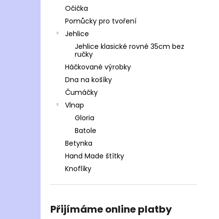
Očička
Pomůcky pro tvoření
Jehlice
Jehlice klasické rovné 35cm bez
ručky
Háčkované výrobky
Dna na košíky
Čumáčky
Vlnap
Gloria
Batole
Betynka
Hand Made štítky
Knoflíky
Přijímáme online platby