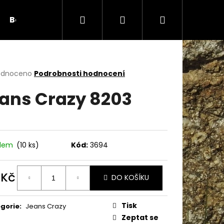
Hledat
Přihlášení
Nákupní
Bambule
Háčky
Duté vlákno
Očič
košík
rné
odnoceno
Podrobnosti hodnocení
cení
ans Crazy 8203
ktu
ček.
adem
(10 ks)
Kód:
3694
 Kč
DO KOŠÍKU
ná
Následující
:
Tisk
gorie
:
Jeans Crazy
Zeptat se