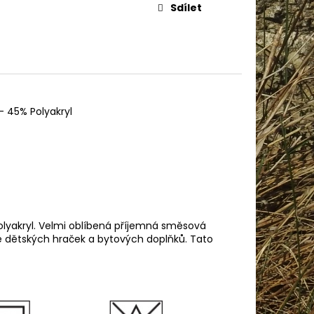
AME COTTON 800
Sdílet
- 45% Polyakryl
Polyakryl. Velmi oblíbená příjemná směsová
ně dětských hraček a bytových doplňků. Tato