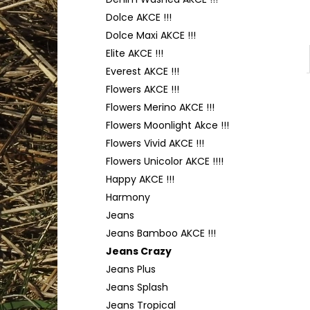
TULIP 4010
l
Dolce AKCE !!!
50 Kč
Dolce Maxi AKCE !!!
Elite AKCE !!!
Everest AKCE !!!
Flowers AKCE !!!
Flowers Merino AKCE !!!
Flowers Moonlight Akce !!!
Flowers Vivid AKCE !!!
Flowers Unicolor AKCE !!!!
Happy AKCE !!!
Harmony
Jeans
Jeans Bamboo AKCE !!!
Jeans Crazy
Jeans Plus
Jeans Splash
Jeans Tropical