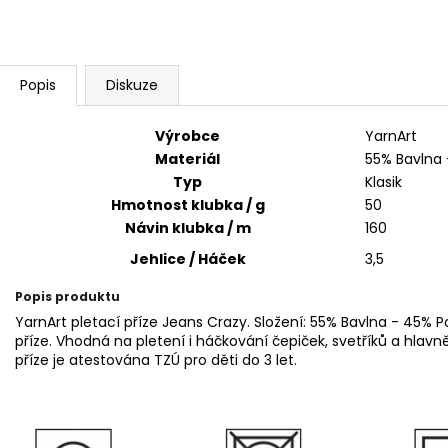
SWEET BABY 900
YARNART MACR
68 Kč
68 Kč
Popis
Diskuze
Výrobce
YarnArt
Materiál
55% Bavlna 
Typ
Klasik
Hmotnost klubka / g
50
Návin klubka / m
160
Jehlice / Háček
3,5
Popis produktu
YarnArt pletací příze Jeans Crazy. Složení: 55% Bavlna - 45% 
příze. Vhodná na pletení i háčkování čepiček, svetříků a hlav
příze je atestována TZÚ pro děti do 3 let.