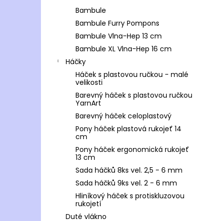
Bambule
Bambule Furry Pompons
Bambule Vlna-Hep 13 cm
Bambule XL Vlna-Hep 16 cm
Háčky
Háček s plastovou ručkou - malé
velikosti
Barevný háček s plastovou ručkou
YarnArt
Barevný háček celoplastový
Pony háček plastová rukojeť 14
cm
Pony háček ergonomická rukojeť
13 cm
Sada háčků 8ks vel. 2,5 - 6 mm
Sada háčků 9ks vel. 2 - 6 mm
Hliníkový háček s protiskluzovou
rukojetí
Duté vlákno