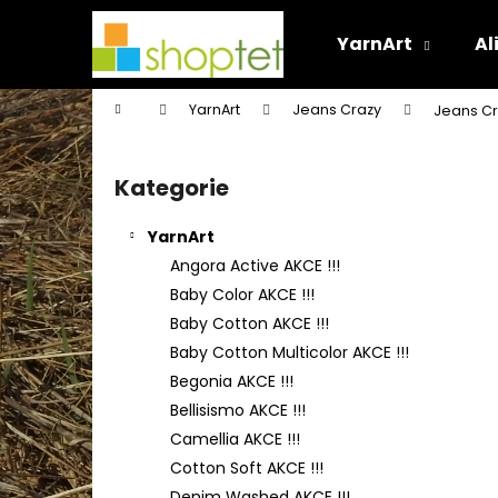
K
Přejít
na
o
YarnArt
Al
obsah
Zpět
Zpět
š
do
do
í
Domů
YarnArt
Jeans Crazy
Jeans Cr
k
obchodu
obchodu
P
o
Kategorie
Přeskočit
s
kategorie
t
YarnArt
r
Angora Active AKCE !!!
a
Baby Color AKCE !!!
n
Baby Cotton AKCE !!!
n
Baby Cotton Multicolor AKCE !!!
í
Begonia AKCE !!!
p
Bellisismo AKCE !!!
a
Camellia AKCE !!!
n
Cotton Soft AKCE !!!
e
Denim Washed AKCE !!!