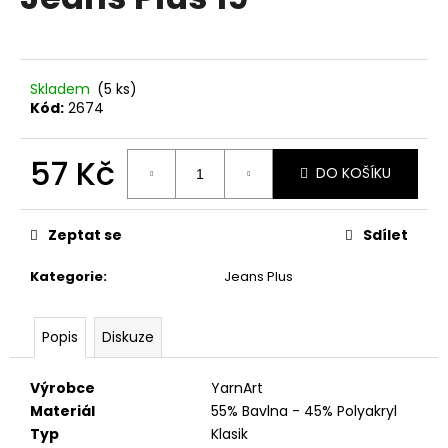
je
a
0,0
z
j
5
í
hvězdiček.
Skladem
(5 ks)
t
Kód:
2674
?
57 Kč
DO KOŠÍKU
Měrná
cena:
HLEDAT
Zeptat se
Sdílet
Kategorie
:
Jeans Plus
D
Popis
Diskuze
o
p
o
Výrobce
YarnArt
r
Materiál
55% Bavlna - 45% Polyakryl
u
Typ
Klasik