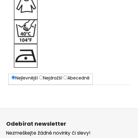
Nejlevnější
Nejdražší
Abecedně
Z
á
Odebírat newsletter
p
Nezmeškejte žádné novinky či slevy!
a