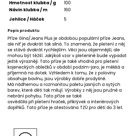
č
Hmotnost klubka / g
100
u
Návin klubka / m
160
j
Jehlice / Háček
5
e
m
Popis produktu
e
Příze Gina/Jeans Plus je obdobou populární příze Jeans,
ale niť je dvakrát tak silná. To znamená, že pletení z něj
se stává dvakrát rychlejším. Věci jsou objemnější, ale
ALIZE
mohou být těžší. Jakýkoli vzor v pletenině bude vypadat
PUFFY
ještě výrazněji. Tato příze je také vhodná pro pletení
COLOR
kojeneckých oblečků v období podzim-jaro, je měkká a
6046
příjemná na dotek. Vzhledem k tomu, že z poloviny
56
obsahuje bavlnu, jsou výrobky dobře prodyšné.
Kč
Má nádhernou a rozmanitou paletu jasných a sytých
barev, které děti tak milují. Výrobky z něj jsou pružné a
nebrání pohybu. Tato příze se také
osvědčila při pletení hraček, přikrývek a interiérových
doplňků. Tato příze je atestována TZÚ pro děti do 3 let.