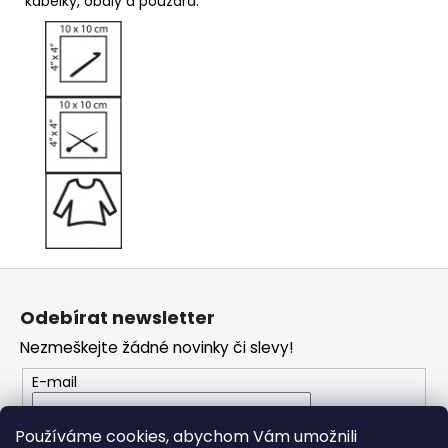
kabelky, obaly a pouzdra.
Z
á
Odebírat newsletter
p
Nezmeškejte žádné novinky či slevy!
a
t
E-mail
í
Vložením e-mailu souhlasíte s
podmínkami
Používáme cookies, abychom Vám umožnili