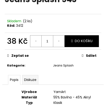
je
a
0,0
z
j
5
í
hvězdiček.
Skladem
(2 ks)
t
Kód:
3412
?
38 Kč
DO KOŠÍKU
Měrná
cena:
HLEDAT
Zeptat se
Sdílet
Kategorie
:
Jeans Splash
D
Popis
Diskuze
o
p
o
Výrobce
YarnArt
r
Materiál
55% Bavlna - 45% Akryl
u
Typ
Klasik