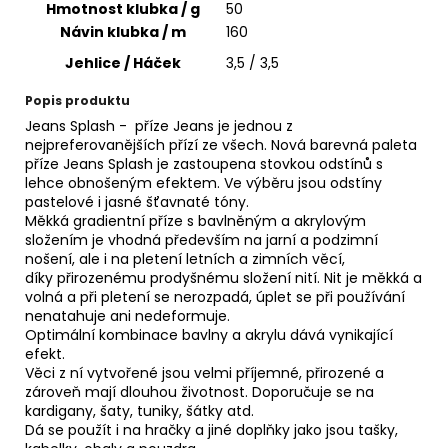
č
Hmotnost klubka / g
50
u
Návin klubka / m
160
j
Jehlice / Háček
3,5 / 3,5
e
m
Popis produktu
e
Jeans Splash - příze Jeans je jednou z
nejpreferovanějších přízí ze všech. Nová barevná paleta
příze Jeans Splash je zastoupena stovkou odstínů s
ALIZE
lehce obnošeným efektem. Ve výběru jsou odstíny
PUFFY
pastelové i jasné šťavnaté tóny.
COLOR
Měkká gradientní příze s bavlněným a akrylovým
6491
složením je vhodná především na jarní a podzimní
56
nošení, ale i na pletení letních a zimních věcí,
Kč
díky přirozenému prodyšnému složení nití. Nit je měkká a
volná a při pletení se nerozpadá, úplet se při používání
nenatahuje ani nedeformuje.
Optimální kombinace bavlny a akrylu dává vynikající
efekt.
Věci z ní vytvořené jsou velmi příjemné, přirozené a
zároveň mají dlouhou životnost. Doporučuje se na
kardigany, šaty, tuniky, šátky atd.
Dá se použít i na hračky a jiné doplňky jako jsou tašky,