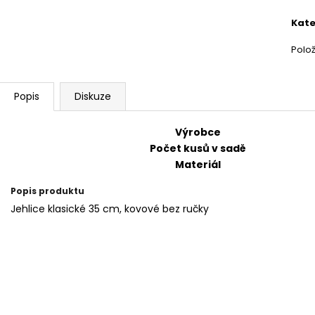
BAMBULA XL VLNA-HEP 16 CM 3
HIMALAYA DOLPH
cena
75 Kč
60 Kč
Kate
Polo
Popis
Diskuze
Výrobce
Počet kusů v sadě
Materiál
Popis produktu
Jehlice klasické 35 cm, kovové bez ručky