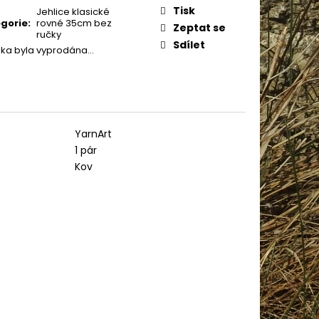
IN BABY 80338
:
Tisk
Jehlice klasické
gorie
:
rovné 35cm bez
Zeptat se
ručky
Sdílet
žka byla vyprodána…
YarnArt
1 pár
Kov