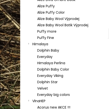
YARNART FLOWERS 274
l
Alize Puffy
200 Kč
Alize Puffy Color
Alize Baby Wool Výprodej
Alize Baby Wool Batik Výprodej
Puffy more
Puffy Fine
Himalaya
Dolphin Baby
Everyday
Himalaya Perlina
Dolphin Baby Color
Everyday Viking
Dolphin Star
Velvet
Everyday big colors
VlnaHEP
Acorus new AKCE !!!