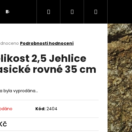
Hledat
Přihlášení
Nákupní
Bambule
Háčky
Duté vlákno
Očič
košík
rné
odnoceno
Podrobnosti hodnocení
cení
likost 2,5 Jehlice
ktu
asické rovné 35 cm
ček.
ka byla vyprodána…
odáno
Kód:
2404
Následující
 Kč
ná