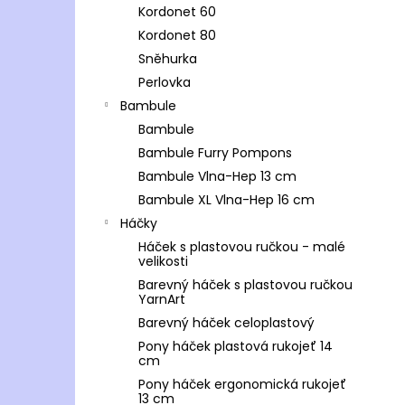
Kordonet 60
Kordonet 80
Sněhurka
Perlovka
Bambule
Bambule
Bambule Furry Pompons
Bambule Vlna-Hep 13 cm
Bambule XL Vlna-Hep 16 cm
Háčky
Háček s plastovou ručkou - malé
velikosti
Barevný háček s plastovou ručkou
YarnArt
Barevný háček celoplastový
Pony háček plastová rukojeť 14
cm
Pony háček ergonomická rukojeť
13 cm