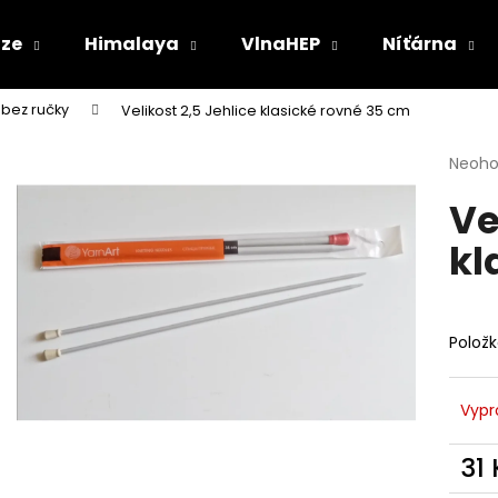
ize
Himalaya
VlnaHEP
Níťárna
 bez ručky
Velikost 2,5 Jehlice klasické rovné 35 cm
Co potřebujete najít?
Průmě
Neoh
hodno
Ve
produ
HLEDAT
je
kl
0,0
z
5
Doporučujeme
hvězdi
Polož
Vypr
31
Měr