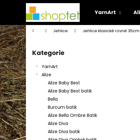
K
Přejít
na
o
YarnArt
Al
obsah
Zpět
Zpět
š
do
do
í
Domů
Jehlice
Jehlice klasické rovné 35cm
k
obchodu
obchodu
P
o
Kategorie
Přeskočit
s
kategorie
t
YarnArt
r
Alize
a
Alize Baby Best
n
Alize Baby Best batik
n
Bella
í
Burcum batik
p
Alize Bella Ombre Batik
a
Alize Diva
n
Alize Diva batik
e
Alize Diva Ombré batik