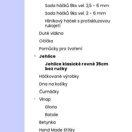
Sada háčků 8ks vel. 2,5 - 6 mm
Sada háčků 9ks vel. 2 - 6 mm
Hliníkový háček s protiskluzovou
rukojetí
Duté vlákno
Očička
Pomůcky pro tvoření
Jehlice
Jehlice klasické rovné 35cm
bez ručky
Háčkované výrobky
Dna na košíky
Čumáčky
Vlnap
Gloria
Batole
Betynka
Hand Made štítky