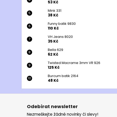
53 Kč
Mink 331
38 Kč
Funny batik 9830
110 Kč
VH Jeans 8020
35 Kč
Bella 629
62 Kč
Twisted Macrame 3mm VR 926
125 Kč
Burcum batik 2164
48 Kč
Z
á
Odebírat newsletter
p
Nezmeškejte žádné novinky či slevy!