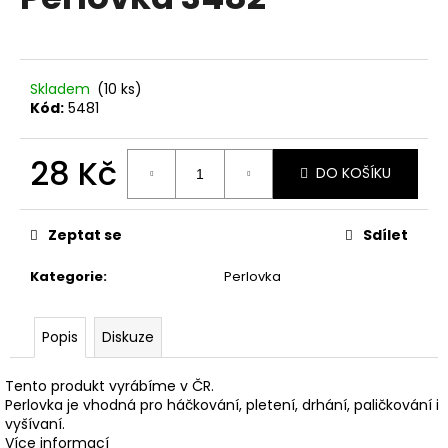
je
a
0,0
z
j
5
í
hvězdiček.
Skladem
(10 ks)
t
Kód:
5481
?
28 Kč
DO KOŠÍKU
Měrná
cena:
HLEDAT
Zeptat se
Sdílet
Kategorie
:
Perlovka
D
Popis
Diskuze
o
p
o
Tento produkt vyrábíme v ČR.
r
Perlovka je vhodná pro háčkování, pletení, drhání, paličkování i
vyšívaní.
u
Více informací