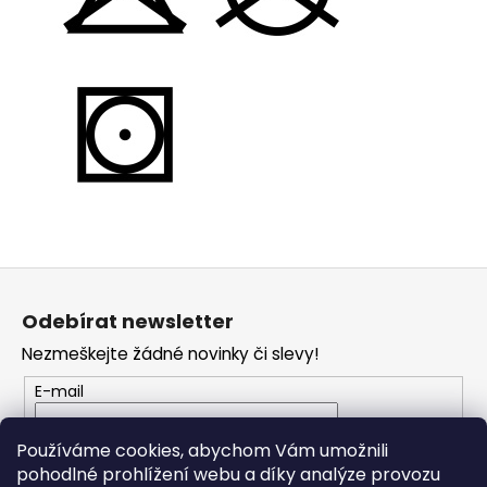
Z
á
Odebírat newsletter
p
Nezmeškejte žádné novinky či slevy!
a
t
E-mail
í
Vložením e-mailu souhlasíte s
podmínkami
Používáme cookies, abychom Vám umožnili
ochrany osobních údajů
pohodlné prohlížení webu a díky analýze provozu