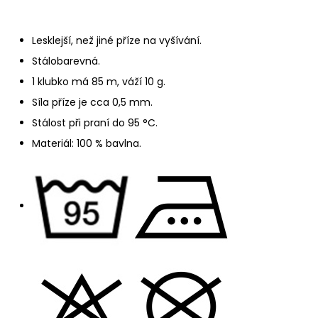
č
u
j
Lesklejší, než jiné příze na vyšívání.
e
Stálobarevná.
m
e
1 klubko má 85 m, váží 10 g.
Síla příze je cca 0,5 mm.
FUNNY
Stálost při praní do 95 °C.
BATIK
Materiál: 100 % bavlna.
9830
110
Kč