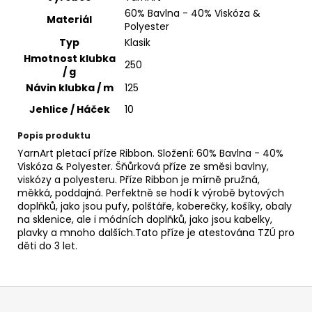
č
60% Bavlna - 40% Viskóza &
u
Materiál
Polyester
j
Typ
Klasik
e
Hmotnost klubka
m
250
/ g
e
Návin klubka / m
125
Jehlice / Háček
10
VH
JEANS
Popis produktu
8020
YarnArt pletací příze Ribbon. Složení: 60% Bavlna - 40%
35
Viskóza & Polyester. Šňůrková příze ze směsi bavlny,
Kč
viskózy a polyesteru. Příze Ribbon je mírně pružná,
měkká, poddajná. Perfektně se hodí k výrobě bytových
doplňků, jako jsou pufy, polštáře, koberečky, košíky, obaly
na sklenice, ale i módních doplňků, jako jsou kabelky,
plavky a mnoho dalších.Tato příze je atestována TZÚ pro
děti do 3 let.
Z