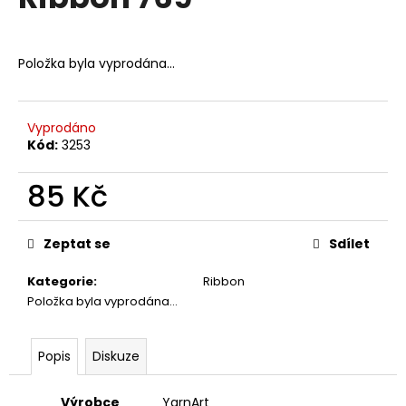
je
a
0,0
z
j
5
Položka byla vyprodána…
í
hvězdiček.
t
?
Vyprodáno
Kód:
3253
85 Kč
HLEDAT
Měrná
cena:
Zeptat se
Sdílet
Kategorie
:
Ribbon
D
Položka byla vyprodána…
o
p
o
Popis
Diskuze
r
u
Výrobce
YarnArt