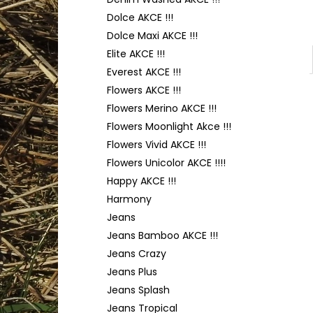
HIMALAYA DOLPHIN BABY 80352
l
Dolce AKCE !!!
60 Kč
Dolce Maxi AKCE !!!
Elite AKCE !!!
Everest AKCE !!!
Flowers AKCE !!!
Flowers Merino AKCE !!!
Flowers Moonlight Akce !!!
Flowers Vivid AKCE !!!
Flowers Unicolor AKCE !!!!
Happy AKCE !!!
Harmony
Jeans
Jeans Bamboo AKCE !!!
Jeans Crazy
Jeans Plus
Jeans Splash
Jeans Tropical