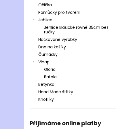
Očička
Pomůcky pro tvoření
Jehlice
Jehlice klasické rovné 35cm bez
ručky
Háčkované výrobky
Dna na košíky
Čumáčky
Vlnap
Gloria
Batole
Betynka
Hand Made štítky
Knoflíky
Přijímáme online platby