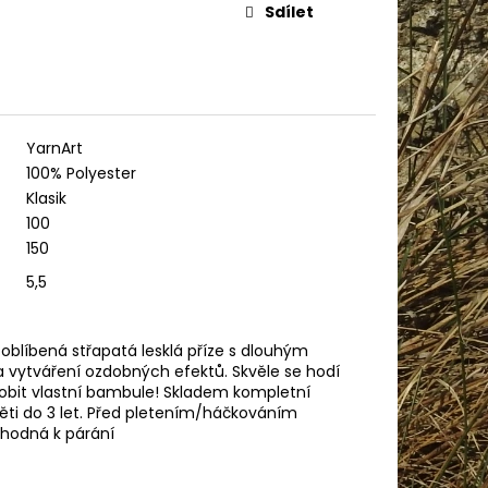
IN BABY 80302
Sdílet
YarnArt
100% Polyester
Klasik
100
150
5,5
 oblíbená střapatá lesklá příze s dlouhým
 vytváření ozdobných efektů. Skvěle se hodí
yrobit vlastní bambule! Skladem kompletní
ěti do 3 let. Před pletením/háčkováním
vhodná k párání