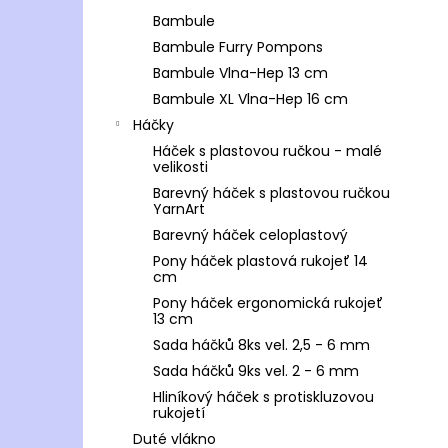
Bambule
Bambule Furry Pompons
Bambule Vlna-Hep 13 cm
Bambule XL Vlna-Hep 16 cm
Háčky
Háček s plastovou ručkou - malé
velikosti
Barevný háček s plastovou ručkou
YarnArt
Barevný háček celoplastový
Pony háček plastová rukojeť 14
cm
Pony háček ergonomická rukojeť
13 cm
Sada háčků 8ks vel. 2,5 - 6 mm
Sada háčků 9ks vel. 2 - 6 mm
Hliníkový háček s protiskluzovou
rukojetí
Duté vlákno