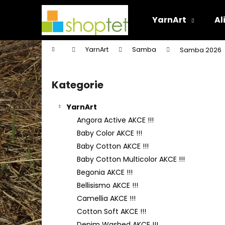
K
Přejít
na
o
YarnArt
Al
obsah
Zpět
Zpět
š
do
do
í
Domů
YarnArt
Samba
Samba 2026
k
obchodu
obchodu
P
o
Kategorie
Přeskočit
s
kategorie
t
YarnArt
r
Angora Active AKCE !!!
a
Baby Color AKCE !!!
n
Baby Cotton AKCE !!!
n
Baby Cotton Multicolor AKCE !!!
í
Begonia AKCE !!!
p
Bellisismo AKCE !!!
a
Camellia AKCE !!!
n
Cotton Soft AKCE !!!
e
Denim Washed AKCE !!!