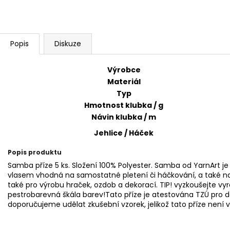
HIMALAYA DOLPHIN BABY 80353
HIMALAYA DOLPH
60 Kč
60 Kč
Popis
Diskuze
Výrobce
Materiál
Typ
Hmotnost klubka / g
Návin klubka / m
Jehlice / Háček
Popis produktu
Samba příze 5 ks. Složení 100% Polyester. Samba od YarnArt je
vlasem vhodná na samostatné pletení či háčkování, a také na
také pro výrobu hraček, ozdob a dekorací. TIP! vyzkoušejte v
pestrobarevná škála barev!Tato příze je atestována TZÚ pro d
doporučujeme udělat zkušební vzorek, jelikož tato příze není 