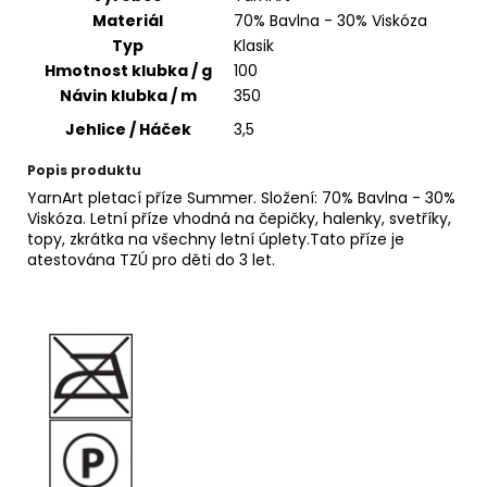
č
Materiál
70% Bavlna - 30% Viskóza
u
Typ
Klasik
j
Hmotnost klubka / g
100
e
m
Návin klubka / m
350
e
Jehlice / Háček
3,5
Popis produktu
HIMALAYA
YarnArt pletací příze Summer. Složení: 70% Bavlna - 30%
DOLPHIN
Viskóza. Letní příze vhodná na čepičky, halenky, svetříky,
BABY
topy, zkrátka na všechny letní úplety.Tato příze je
80331
atestována TZÚ pro děti do 3 let.
60
Kč