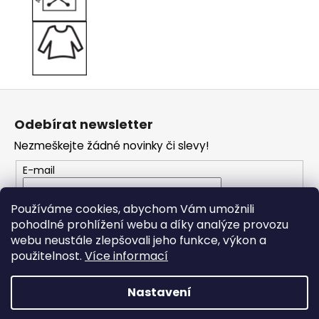
Z
á
Odebírat newsletter
p
Nezmeškejte žádné novinky či slevy!
a
t
E-mail
í
Vložením e-mailu souhlasíte s
podmínkami
Používáme cookies, abychom Vám umožnili
ochrany osobních údajů
pohodlné prohlížení webu a díky analýze provozu
webu neustále zlepšovali jeho funkce, výkon a
PŘIHLÁSIT SE
použitelnost.
Více informací
Nastavení
Vytvořil Shoptet