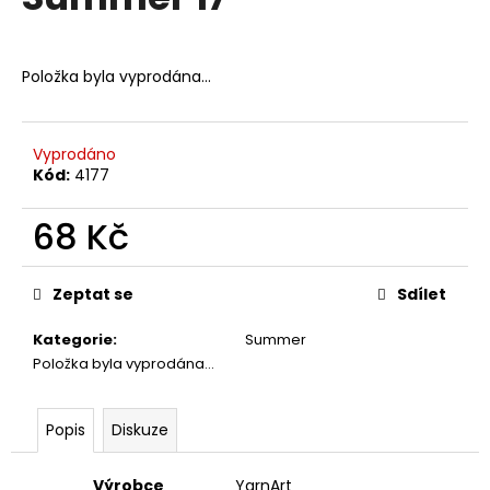
je
a
0,0
z
j
5
Položka byla vyprodána…
í
hvězdiček.
t
?
Vyprodáno
Kód:
4177
68 Kč
HLEDAT
Měrná
cena:
Zeptat se
Sdílet
Kategorie
:
Summer
D
Položka byla vyprodána…
o
p
o
Popis
Diskuze
r
u
Výrobce
YarnArt